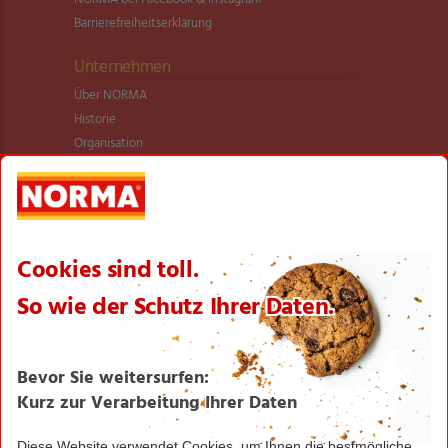
Barrierefreiheitserklärung
Unternehmen
Über NORMA
Historie
Organisation
International
Logistik
Filialnetz
Expansion
Karriere
Verantwortung/CSR
NORMA News
Imagebroschüre
Seite drucken
Nach oben