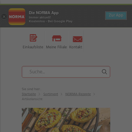
Die NORMA App
Zur App
×
Immer aktuell!
Kostenlos - Bei Google Play
Einkaufsliste
Meine Filiale
Kontakt
Sie sind hier:
Startseite
Sortiment
NORMA-Rezepte
Artikelansicht