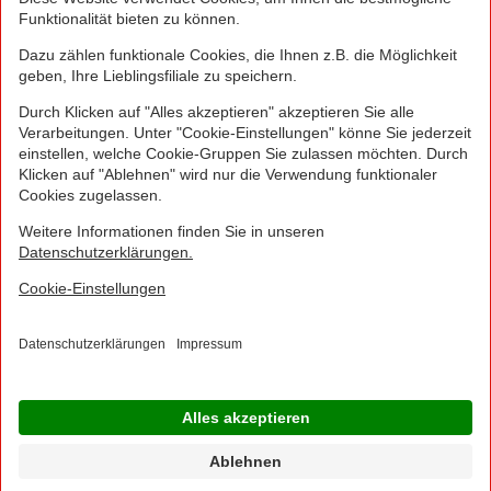
Greifen Sie schnell zu! Alle angegebenen Preise in
Euro und inklusive der gesetzlichen Mehrwertsteuer.
Irrtümer durch Schreib-, Programmier- und
Datenübertragungsfehler sind vorbehalten.
© 2016 - 2026 NORMA Lebensmittelfilialbetrieb
Stiftung & Co. KG
Sitemap
Kontakt
Impressum
Datenschutz
Barrierefreiheitserklärung
Compliance
Cookies
×
Jetzt Ihre NORMA Filiale auswählen und noch
mehr Angebote entdecken!
Geben Sie über "Meine Filiale" Ihre PLZ ein und sehen Sie alle Angebote aus Ihrer
Region.