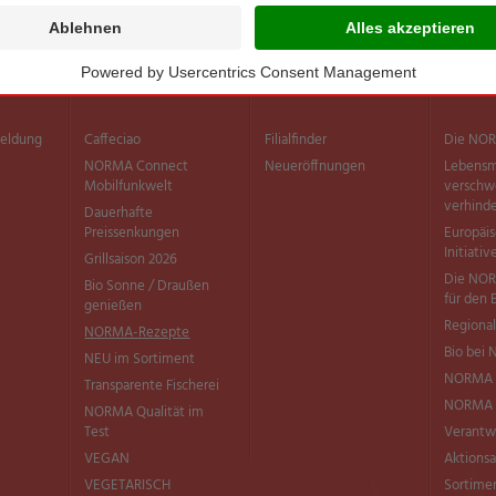
Sortiment
Filialen
Inform
meldung
Caffeciao
Filialfinder
Die NOR
NORMA Connect
Neueröffnungen
Lebensm
Mobilfunkwelt
versch
verhind
Dauerhafte
Preissenkungen
Europäi
Initiativ
Grillsaison 2026
Die NOR
Bio Sonne / Draußen
für den 
genießen
Regional
NORMA-Rezepte
Bio bei
NEU im Sortiment
NORMA 
Transparente Fischerei
NORMA Q
NORMA Qualität im
Test
Verantw
VEGAN
Aktionsa
VEGETARISCH
Sortimen