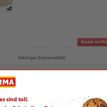
Rezept als PD
Sahniger Espressolikör
te Artikel aus dieser Themenwelt