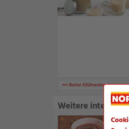
<< Roter Glühwein
Weitere interessan