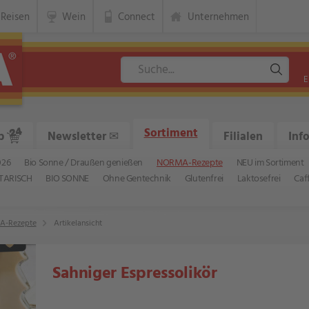
Reisen
Wein
Connect
Unternehmen
E
Sortiment
p
Newsletter
✉
Filialen
Inf
026
Bio Sonne / Draußen genießen
NORMA-Rezepte
NEU im Sortiment
TARISCH
BIO SONNE
Ohne Gentechnik
Glutenfrei
Laktosefrei
Caf
-Rezepte
Artikelansicht
Sahniger Espressolikör