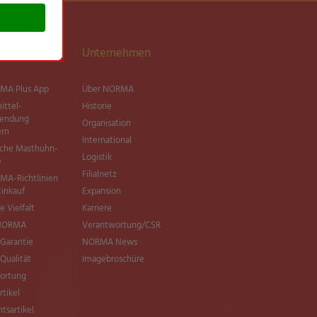
ationen
Unternehmen
MA Plus App
Über NORMA
ittel­
Historie
wendung
Organisation
ern
International
sche Masthuhn-
Logistik
e
Filialnetz
MA-Richtlinien
Einkauf
Expansion
e Vielfalt
Karriere
 NORMA
Verantwortung/CSR
Garantie
NORMA News
ualität
Imagebroschüre
ortung
rtikel
tsartikel