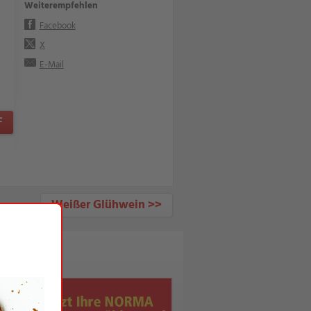
Weiterempfehlen
Facebook
X
E-Mail
F
Weißer Glühwein >>