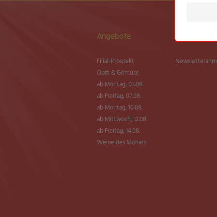
Angebote
Newsletter
Filial-Prospekt
Newsletter­an
Obst & Gemüse
ab Montag, 03.08.
ab Freitag, 07.08.
ab Montag, 10.08.
ab Mittwoch, 12.08.
ab Freitag, 14.08.
Weine des Monats