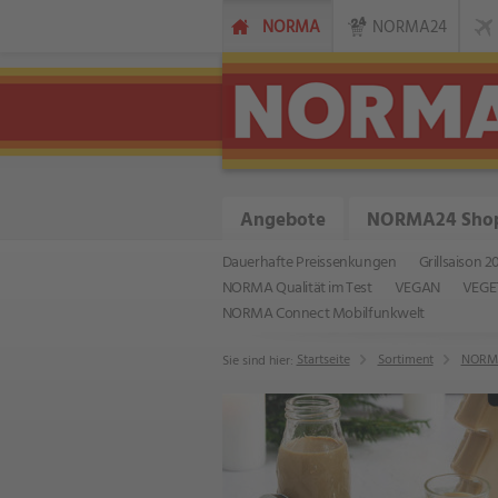
NORMA
NORMA24
Angebote
NORMA24 Sho
Dauerhafte Preissenkungen
Grillsaison 2
NORMA Qualität im Test
VEGAN
VEGE
NORMA Connect Mobilfunkwelt
Startseite
Sortiment
NORMA
Sie sind hier: