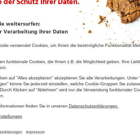
Weißer Glühwein
Glühbier