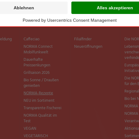
Sortiment
Filialen
Inform
meldung
Caffeciao
Filialfinder
Die NOR
NORMA Connect
Neueröffnungen
Lebensm
Mobilfunkwelt
versch
verhind
Dauerhafte
Preissenkungen
Europäi
Initiativ
Grillsaison 2026
Die NOR
Bio Sonne / Draußen
für den 
genießen
Regional
NORMA-Rezepte
Bio bei
NEU im Sortiment
NORMA 
Transparente Fischerei
NORMA Q
NORMA Qualität im
Test
Verantw
VEGAN
Aktionsa
VEGETARISCH
Sortimen