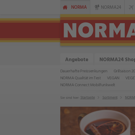
NORMA
NORMA24
Angebote
NORMA24 Sho
Dauerhafte Preissenkungen
Grillsaison 2
NORMA Qualität im Test
VEGAN
VEGE
NORMA Connect Mobilfunkwelt
Startseite
Sortiment
NORMA
Sie sind hier: