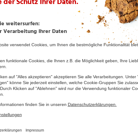
Sahniger Espressolikör
Weißer Glühwein