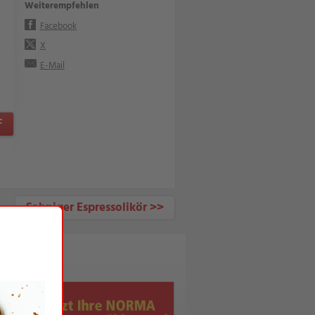
Weiterempfehlen
Facebook
X
E-Mail
F
Sahniger Espressolikör >>