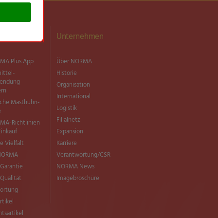
ationen
Unternehmen
MA Plus App
Über NORMA
ittel­
Historie
wendung
Organisation
ern
International
sche Masthuhn-
Logistik
e
Filialnetz
MA-Richtlinien
Einkauf
Expansion
e Vielfalt
Karriere
 NORMA
Verantwortung/CSR
Garantie
NORMA News
ualität
Imagebroschüre
ortung
rtikel
tsartikel