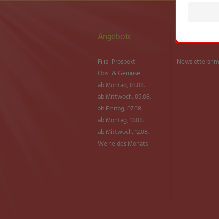
Angebote
Newsletter
Filial-Prospekt
Newsletter­an
Obst & Gemüse
ab Montag, 03.08.
ab Mittwoch, 05.08.
ab Freitag, 07.08.
ab Montag, 10.08.
ab Mittwoch, 12.08.
Weine des Monats