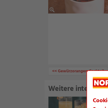
<< Gewürzorangen-Cocktail
Weitere interessan