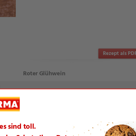
Rezept als PD
Roter Glühwein
te Artikel aus dieser Themenwelt