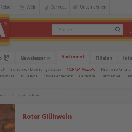
Reisen
Wein
Connect
Unternehmen
E
Sortiment
p
Newsletter
✉
Filialen
Inf
026
Bio Sonne / Draußen genießen
NORMA-Rezepte
NEU im Sortiment
TARISCH
BIO SONNE
Ohne Gentechnik
Glutenfrei
Laktosefrei
Caf
-Rezepte
Artikelansicht
Roter Glühwein