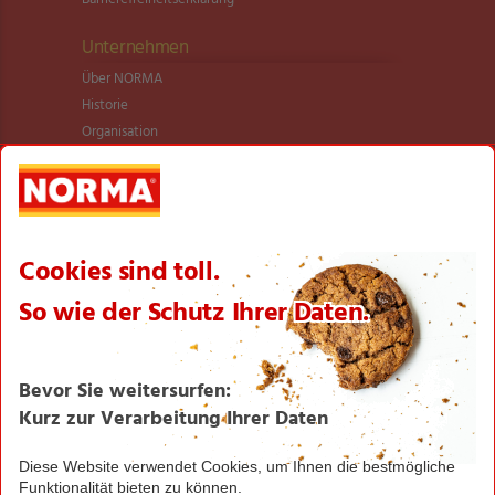
Unternehmen
Über NORMA
Historie
Organisation
International
Logistik
Filialnetz
Expansion
Karriere
Verantwortung/CSR
NORMA News
Imagebroschüre
Seite drucken
Nach oben
Greifen Sie schnell zu! Alle angegebenen Preise in