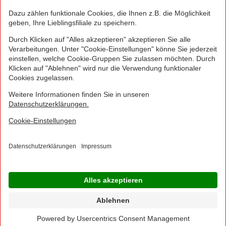
Euro und inklusive der gesetzlichen Mehrwertsteuer.
Irrtümer durch Schreib-, Programmier- und
Datenübertragungsfehler sind vorbehalten.
© 2016 - 2026 NORMA Lebensmittelfilialbetrieb
Stiftung & Co. KG
Sitemap
Kontakt
Impressum
Datenschutz
Barrierefreiheitserklärung
Compliance
Cookies
×
Jetzt Ihre NORMA Filiale auswählen und noch
mehr Angebote entdecken!
Geben Sie über "Meine Filiale" Ihre PLZ ein und sehen Sie alle Angebote aus Ihrer
Region.
Filiale wählen