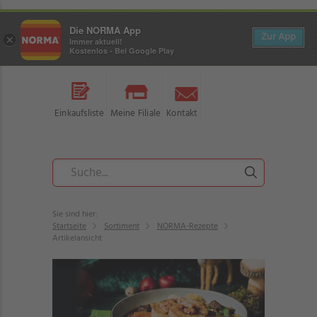
Die NORMA App
Zur App
×
Immer aktuell!
Kostenlos - Bei Google Play
Einkaufsliste
Meine Filiale
Kontakt
Sie sind hier:
Startseite
Sortiment
NORMA-Rezepte
Artikelansicht