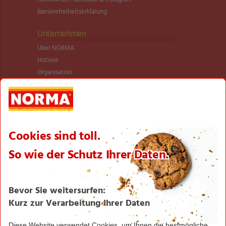
Barrierefreiheitserklärung
Unternehmen
Über NORMA
Historie
Organisation
International
Logistik
Filialnetz
Expansion
Karriere
Verantwortung/CSR
NORMA News
Imagebroschüre
Seite drucken
Nach oben