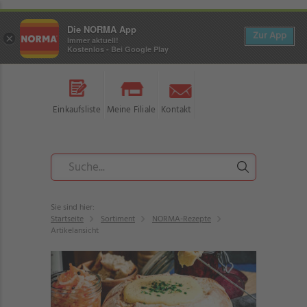
Die NORMA App
Zur App
×
Immer aktuell!
Kostenlos - Bei Google Play
Einkaufsliste
Meine Filiale
Kontakt
Sie sind hier:
Startseite
Sortiment
NORMA-Rezepte
Artikelansicht