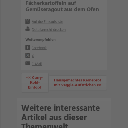
Fächerkartoffeln auf
Gemüseragout aus dem Ofen
Auf die Einkaufsliste
Detailansicht drucken
Weiterempfehlen
Facebook
X
E-Mail
<< Curry-
Hausgemachtes Kernebrot
Kohl-
mit Veggie-Aufstrichen >>
Eintopf
Weitere interessante
Artikel aus dieser
Themenwelt