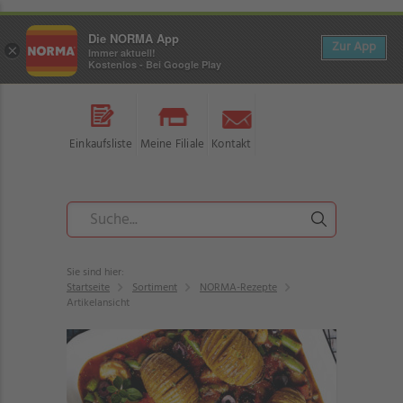
Die NORMA App
Zur App
×
Immer aktuell!
Kostenlos - Bei Google Play
Einkaufsliste
Meine Filiale
Kontakt
Sie sind hier:
Startseite
Sortiment
NORMA-Rezepte
Artikelansicht