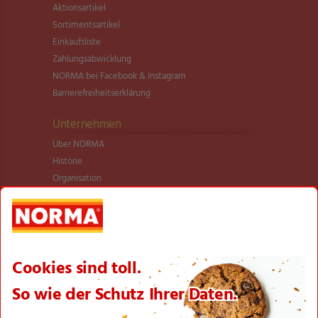
Aktionsartikel
Sortimentsartikel
Einkaufsliste
Zahlungsabwicklung
NORMA bei Facebook & Instagram
Barrierefreiheitserklärung
Unternehmen
Über NORMA
Historie
Organisation
International
Logistik
Filialnetz
Expansion
Karriere
Verantwortung/CSR
NORMA News
Imagebroschüre