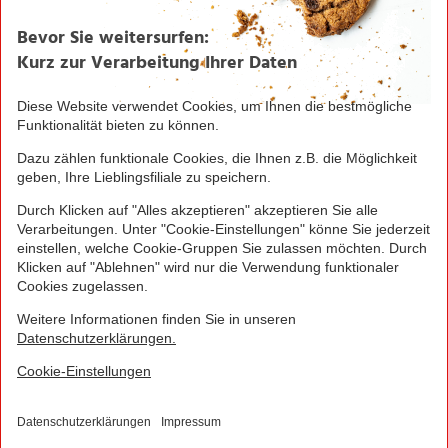
Seite drucken
Nach oben
Greifen Sie schnell zu! Alle angegebenen Preise in
Euro und inklusive der gesetzlichen Mehrwertsteuer.
Irrtümer durch Schreib-, Programmier- und
Datenübertragungsfehler sind vorbehalten.
© 2016 - 2026 NORMA Lebensmittelfilialbetrieb
Stiftung & Co. KG
Sitemap
Kontakt
Impressum
Datenschutz
Barrierefreiheitserklärung
Compliance
Cookies