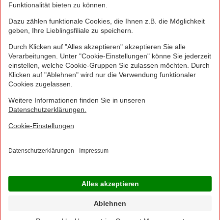
Greifen Sie schnell zu! Alle angegebenen Preise in
Euro und inklusive der gesetzlichen Mehrwertsteuer.
Irrtümer durch Schreib-, Programmier- und
Datenübertragungsfehler sind vorbehalten.
© 2016 - 2026 NORMA Lebensmittelfilialbetrieb
Stiftung & Co. KG
Sitemap
Kontakt
Impressum
Datenschutz
Barrierefreiheitserklärung
Compliance
Cookies
×
Jetzt Ihre NORMA Filiale auswählen und noch
mehr Angebote entdecken!
Geben Sie über "Meine Filiale" Ihre PLZ ein und sehen Sie alle Angebote aus Ihrer
Region.
Filiale wählen