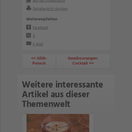
Auf die Einkaufsliste
Detailansicht drucken
Weiterempfehlen
Facebook
X
E-Mail
<< Glüh-
Gewürzorangen-
Punsch
Cocktail >>
Weitere interessante
Artikel aus dieser
Themenwelt