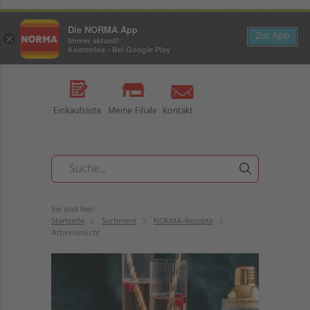
Die NORMA App
Zur App
×
Immer aktuell!
Kostenlos - Bei Google Play
Einkaufsliste
Meine Filiale
Kontakt
Sie sind hier:
Startseite
Sortiment
NORMA-Rezepte
Artikelansicht