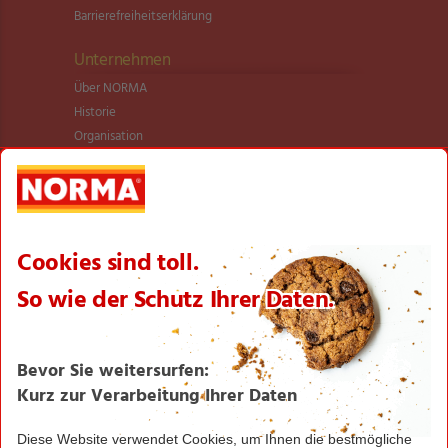
Barrierefreiheitserklärung
Unternehmen
Über NORMA
Historie
Organisation
International
Logistik
Filialnetz
Expansion
Karriere
Verantwortung/CSR
NORMA News
Imagebroschüre
Seite drucken
Nach oben