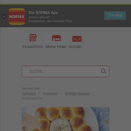
Die NORMA App
Zur App
×
Immer aktuell!
Kostenlos - Bei Google Play
Einkaufsliste
Meine Filiale
Kontakt
Sie sind hier:
Startseite
Sortiment
NORMA-Rezepte
Artikelansicht