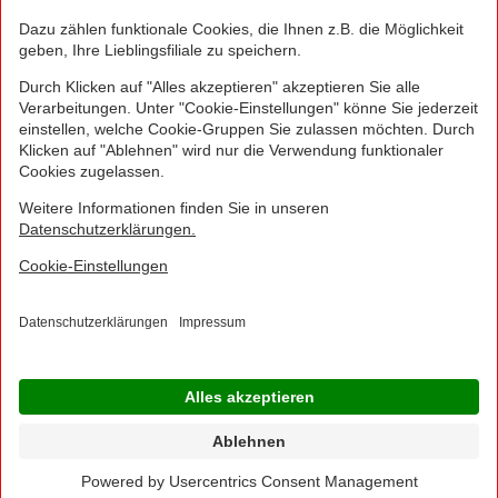
Euro und inklusive der gesetzlichen Mehrwertsteuer.
Irrtümer durch Schreib-, Programmier- und
Datenübertragungsfehler sind vorbehalten.
© 2016 - 2026 NORMA Lebensmittelfilialbetrieb
Stiftung & Co. KG
Sitemap
Kontakt
Impressum
Datenschutz
Barrierefreiheitserklärung
Compliance
Cookies
×
Jetzt Ihre NORMA Filiale auswählen und noch
mehr Angebote entdecken!
Geben Sie über "Meine Filiale" Ihre PLZ ein und sehen Sie alle Angebote aus Ihrer
Region.
Filiale wählen