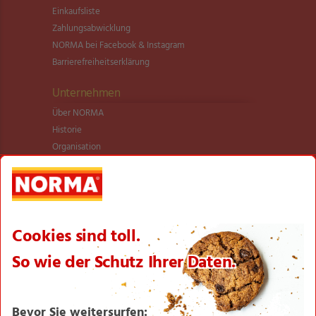
Einkaufsliste
Zahlungsabwicklung
NORMA bei Facebook & Instagram
Barrierefreiheitserklärung
Unternehmen
Über NORMA
Historie
Organisation
International
Logistik
Filialnetz
Expansion
Karriere
Verantwortung/CSR
NORMA News
Imagebroschüre