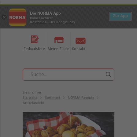
Die NORMA App
Zur App
×
Immer aktuell!
Kostenlos - Bei Google Play
Einkaufsliste
Meine Filiale
Kontakt
Sie sind hier:
Startseite
Sortiment
NORMA-Rezepte
Artikelansicht