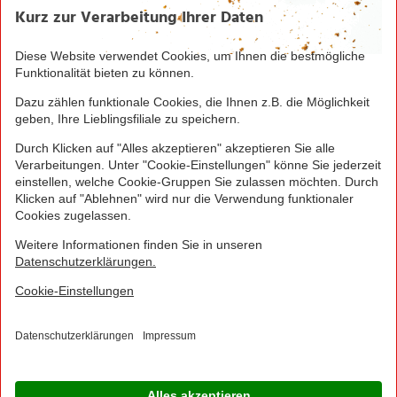
Seite drucken
Nach oben
Greifen Sie schnell zu! Alle angegebenen Preise in
Euro und inklusive der gesetzlichen Mehrwertsteuer.
Irrtümer durch Schreib-, Programmier- und
Datenübertragungsfehler sind vorbehalten.
© 2016 - 2026 NORMA Lebensmittelfilialbetrieb
Stiftung & Co. KG
Sitemap
Kontakt
Impressum
Datenschutz
Barrierefreiheitserklärung
Compliance
Cookies
×
Jetzt Ihre NORMA Filiale auswählen und noch
mehr Angebote entdecken!