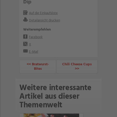
Dip
Auf die Einkaufsliste
Detailansicht drucken
Weiterempfehlen
Facebook
X
E-Mail
<< Bratwurst-
Chili Cheese Cups
Bites
>>
Weitere interessante
Artikel aus dieser
Themenwelt