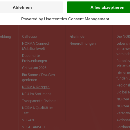
Sortiment
Filialen
Inform
meldung
Caffeciao
Filialfinder
Die NOR
NORMA Connect
Neueröffnungen
Lebensm
Mobilfunkwelt
versch
verhind
Dauerhafte
Preissenkungen
Europäi
Initiativ
Grillsaison 2026
Die NOR
Bio Sonne / Draußen
für den 
genießen
Regional
NORMA-Rezepte
Bio bei
NEU im Sortiment
NORMA 
Transparente Fischerei
NORMA Q
NORMA Qualität im
Test
Verantw
VEGAN
Aktionsa
VEGETARISCH
Sortimen