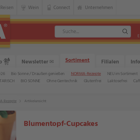
Reisen
Wein
Connect
Unternehmen
E
Sortiment
p
Newsletter
✉
Filialen
Inf
026
Bio Sonne / Draußen genießen
NORMA-Rezepte
NEU im Sortiment
TARISCH
BIO SONNE
Ohne Gentechnik
Glutenfrei
Laktosefrei
Caf
-Rezepte
Artikelansicht
Blumentopf-Cupcakes