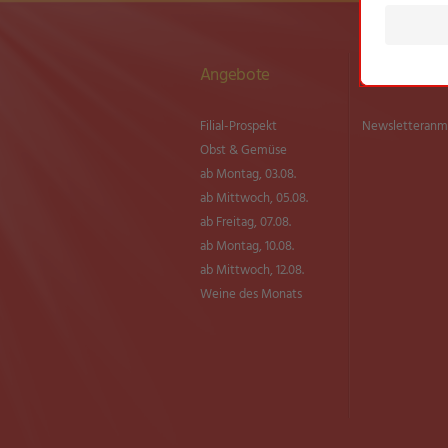
Angebote
Newsletter
Filial-Prospekt
Newsletter­an
Obst & Gemüse
ab Montag, 03.08.
ab Mittwoch, 05.08.
ab Freitag, 07.08.
ab Montag, 10.08.
ab Mittwoch, 12.08.
Weine des Monats