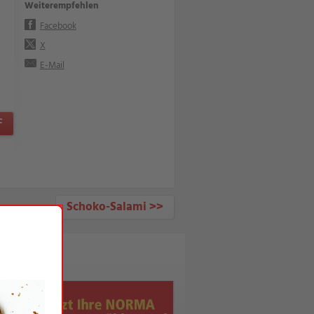
Weiterempfehlen
Facebook
X
E-Mail
F
Schoko-Salami >>