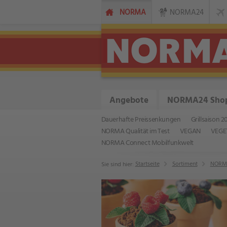
NORMA
NORMA24
Angebote
NORMA24 Sho
Dauerhafte Preissenkungen
Grillsaison 2
NORMA Qualität im Test
VEGAN
VEGE
NORMA Connect Mobilfunkwelt
Startseite
Sortiment
NORMA
Sie sind hier: