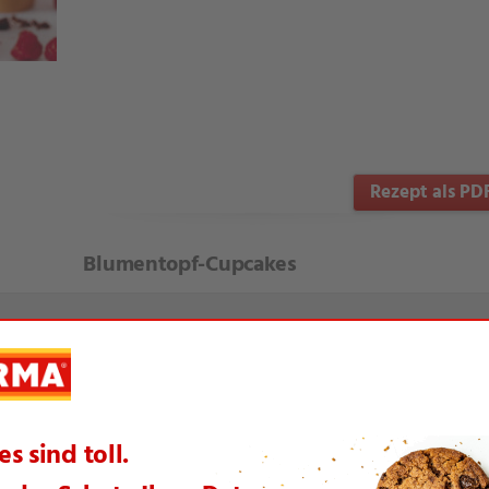
Rezept als PD
Blumentopf-Cupcakes
te Artikel aus dieser Themenwelt