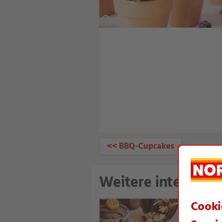
<< BBQ-Cupcakes
Weitere interessan