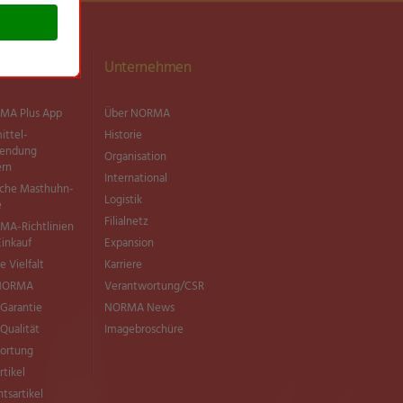
ationen
Unternehmen
MA Plus App
Über NORMA
ittel­
Historie
wendung
Organisation
ern
International
sche Masthuhn-
Logistik
e
Filialnetz
MA-Richtlinien
Einkauf
Expansion
e Vielfalt
Karriere
 NORMA
Verantwortung/CSR
Garantie
NORMA News
ualität
Imagebroschüre
ortung
rtikel
tsartikel