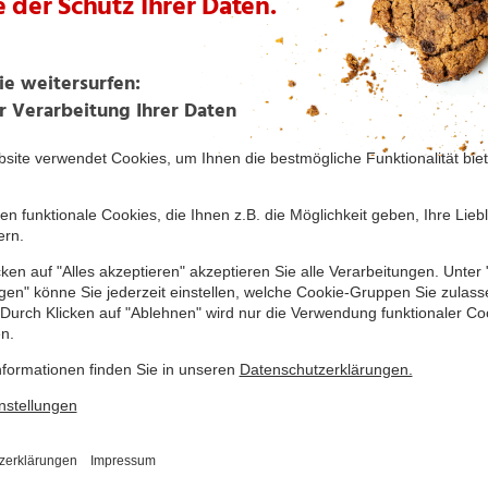
Schoko-Salami
Amerikaner mit
Clownsgesicht