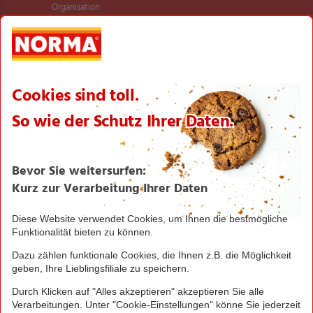
Organisation
International
Logistik
Filialnetz
Expansion
Karriere
Verantwortung/CSR
NORMA News
Imagebroschüre
Seite drucken
Nach oben
Greifen Sie schnell zu! Alle angegebenen Preise in
Euro und inklusive der gesetzlichen Mehrwertsteuer.
Irrtümer durch Schreib-, Programmier- und
Datenübertragungsfehler sind vorbehalten.
© 2016 - 2026 NORMA Lebensmittelfilialbetrieb
Stiftung & Co. KG