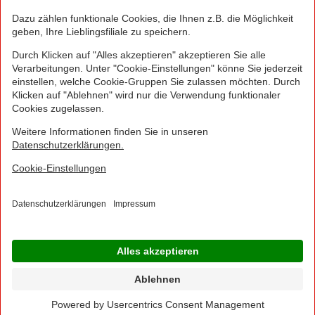
Euro und inklusive der gesetzlichen Mehrwertsteuer.
Irrtümer durch Schreib-, Programmier- und
Datenübertragungsfehler sind vorbehalten.
© 2016 - 2026 NORMA Lebensmittelfilialbetrieb
Stiftung & Co. KG
Sitemap
Kontakt
Impressum
Datenschutz
Barrierefreiheitserklärung
Compliance
Cookies
×
Jetzt Ihre NORMA Filiale auswählen und noch
mehr Angebote entdecken!
Geben Sie über "Meine Filiale" Ihre PLZ ein und sehen Sie alle Angebote aus Ihrer
Region.
Filiale wählen