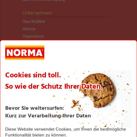
Unternehmen
Über NORMA
Historie
Organisation
International
Logistik
Filialnetz
Expansion
Karriere
Verantwortung/CSR
NORMA News
Imagebroschüre
Seite drucken
Nach oben
Greifen Sie schnell zu! Alle angegebenen Preise in