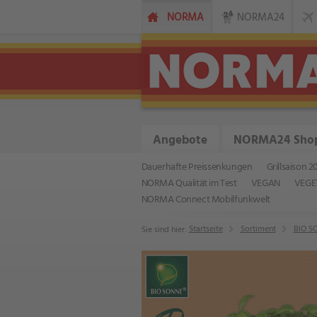
NORMA
NORMA24
Angebote
NORMA24 Sho
Dauerhafte Preissenkungen
Grillsaison 2
NORMA Qualität im Test
VEGAN
VEGE
NORMA Connect Mobilfunkwelt
Startseite
Sortiment
BIO S
Sie sind hier: