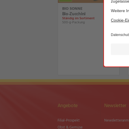
BIO SONNE
Bio-Zucchini
Ständig im Sortiment
500-g-Packung
Angebote
Newsletter
Filial-Prospekt
Newsletter­an
Obst & Gemüse