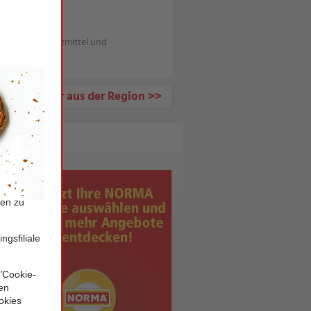
Pflanzenschutzmittel und
sche Bio-Eier aus der Region >>