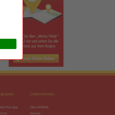
ationen
Unternehmen
MA Plus App
Über NORMA
ittel­
Historie