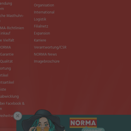
wendung
Organisation
ern
International
sche Masthuhn-
Logistik
e
Filialnetz
MA-Richtlinien
Einkauf
Expansion
e Vielfalt
Karriere
 NORMA
Verantwortung/CSR
Garantie
NORMA News
ualität
Imagebroschüre
ortung
rtikel
tsartikel
liste
sabwicklung
ei Facebook &
am
×
freiheitserklärung