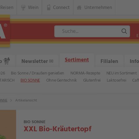
Reisen
Wein
Connect
Unternehmen
E
Sortiment
p
Newsletter
✉
Filialen
Inf
026
Bio Sonne / Draußen genießen
NORMA-Rezepte
NEU im Sortiment
TARISCH
BIO SONNE
Ohne Gentechnik
Glutenfrei
Laktosefrei
Caf
ONNE
Artikelansicht
BIO SONNE
XXL Bio-Kräutertopf