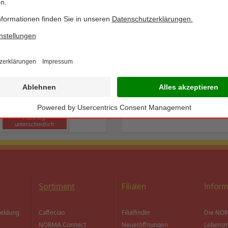
BIO SONNE
BIO SONNE
6 Frische Bio-Eier aus der
Bio Crunchy Müsli
Region
Ständig im Sortiment
z.B. Schoko 500-g-Packung
Ständig im Sortiment
Preis reg.
unterschiedlich
Sortiment
Filialen
Inform
meldung
Caffeciao
Filialfinder
Die NOR
NORMA Connect
Neueröffnungen
Lebensm