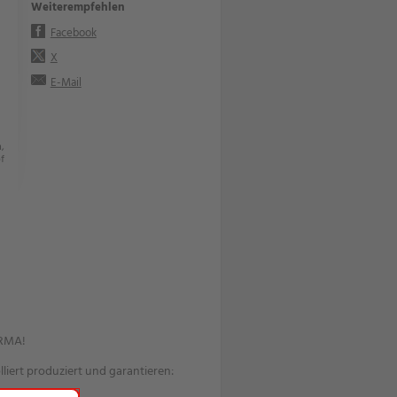
Weiterempfehlen
Facebook
X
E-Mail
,
f
ORMA!
iert produziert und garantieren: