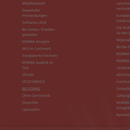
Mobilfunkwelt
versch
verhind
Dauerhafte
Preissenkungen
Europäi
Initiativ
Grillsaison 2026
Die NOR
Bio Sonne / Draußen
für den 
genießen
Regional
NORMA-Rezepte
Bio bei
NEU im Sortiment
NORMA 
Transparente Fischerei
NORMA Q
NORMA Qualität im
Test
Verantw
VEGAN
Aktionsa
VEGETARISCH
Sortimen
BIO SONNE
Einkaufs
Ohne Gentechnik
Zahlung
Glutenfrei
NORMA b
Instagr
Laktosefrei
Barriere