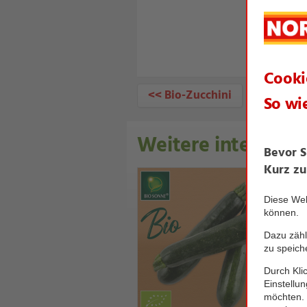
<< Bio-Zucchini
Weitere interessan