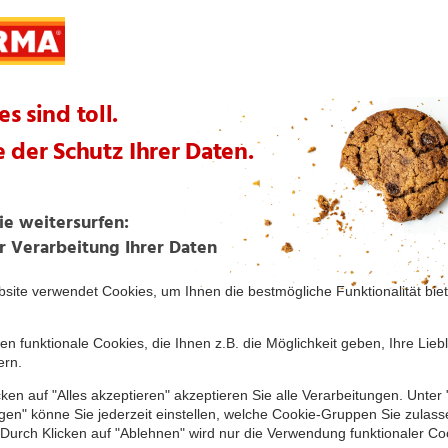
Regelmäßige Kontrollen
Keine Gentechnik
Ökologische Erzeugung ohne Verwendung chemischer 
Kunstdünger
6 Fri
te Artikel aus dieser Themenwelt