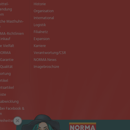
ittel­
Historie
wendung
Organisation
ern
International
sche Masthuhn-
Logistik
e
Filialnetz
MA-Richtlinien
Einkauf
Expansion
e Vielfalt
Karriere
 NORMA
Verantwortung/CSR
Garantie
NORMA News
ualität
Imagebroschüre
ortung
rtikel
tsartikel
liste
sabwicklung
ei Facebook &
am
×
freiheitserklärung