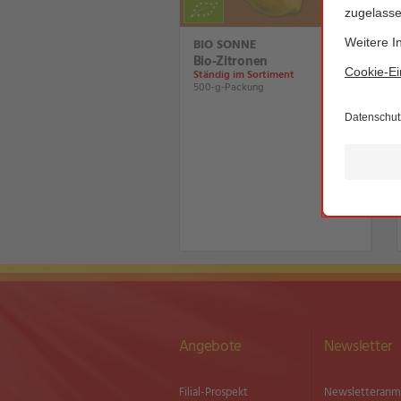
BIO SONNE
Bio-Zitronen
Ständig im Sortiment
500-g-Packung
Angebote
Newsletter
Filial-Prospekt
Newsletter­an