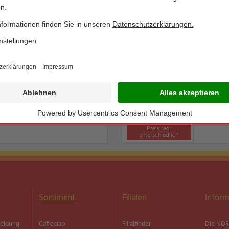
BIO SONNE
BIO SONNE
XXL Bio-Kräutertopf
6 Frische Bio-Eier aus der
Region
Basilikum,
17-cm-Topf
Ständig im Sortiment
Preis reg.
unterschiedlich
Sortiment
Filialen
Inform
meldung
Caffeciao
Filialfinder
Die NOR