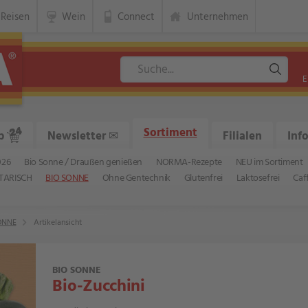
Reisen
Wein
Connect
Unternehmen
E
Sortiment
p
Newsletter
✉
Filialen
Inf
026
Bio Sonne / Draußen genießen
NORMA-Rezepte
NEU im Sortiment
TARISCH
BIO SONNE
Ohne Gentechnik
Glutenfrei
Laktosefrei
Caf
ONNE
Artikelansicht
BIO SONNE
Bio-Zucchini