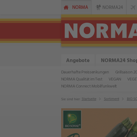
NORMA
NORMA24
Angebote
NORMA24 Sho
Dauerhafte Preissenkungen
Grillsaison 2
NORMA Qualität im Test
VEGAN
VEGE
NORMA Connect Mobilfunkwelt
Startseite
Sortiment
BIO S
Sie sind hier: