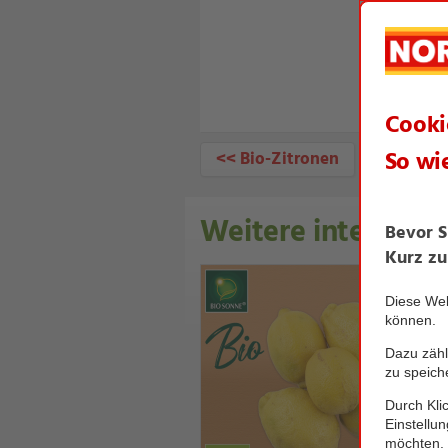
<< Bio-Zitronen
Weitere interessan