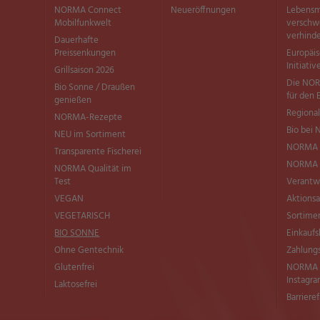
NORMA Connect
Neueröffnungen
Lebensm
Mobilfunkwelt
versch
verhind
Dauerhafte
Preissenkungen
Europäi
Initiativ
Grillsaison 2026
Die NOR
Bio Sonne / Draußen
für den 
genießen
Regional
NORMA-Rezepte
Bio bei
NEU im Sortiment
NORMA 
Transparente Fischerei
NORMA Q
NORMA Qualität im
Test
Verantw
VEGAN
Aktionsa
VEGETARISCH
Sortimen
BIO SONNE
Einkaufs
Ohne Gentechnik
Zahlung
Glutenfrei
NORMA b
Instagr
Laktosefrei
Barriere