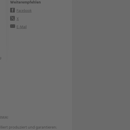
Weiterempfehlen
Facebook
X
E-Mail
g
ORMA!
iert produziert und garantieren: