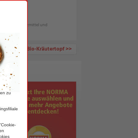
Pflanzenschutzmittel und
XXL Bio-Kräutertopf >>