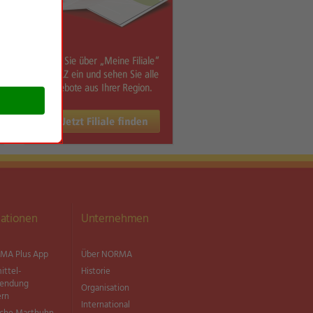
ationen
Unternehmen
MA Plus App
Über NORMA
ittel­
Historie
wendung
Organisation
ern
International