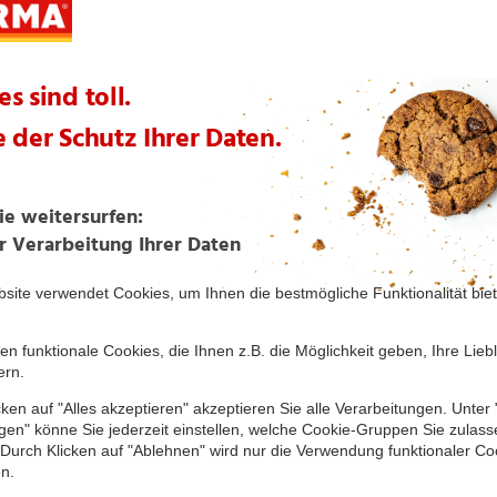
Nuss 375 g
te Artikel aus dieser Themenwelt
BIO SONNE
BIO SONNE
Bio-Nüsse
Bio-Röstkaffee