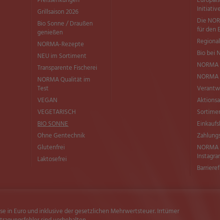
Preissenkungen
Europäi
Initiativ
Grillsaison 2026
Die NOR
Bio Sonne / Draußen
für den 
genießen
Regional
NORMA-Rezepte
Bio bei
NEU im Sortiment
NORMA 
Transparente Fischerei
NORMA Q
NORMA Qualität im
Test
Verantw
VEGAN
Aktionsa
VEGETARISCH
Sortimen
BIO SONNE
Einkaufs
Ohne Gentechnik
Zahlung
Glutenfrei
NORMA b
Instagr
Laktosefrei
Barriere
ise in Euro und inklusive der gesetzlichen Mehrwertsteuer. Irrtümer