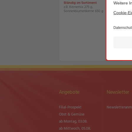
Ständig im Sortiment
z.B. Kernemix 275 g;
Sonnenblumenkerne 650 g
Angebote
Newsletter
Filial-Prospekt
Newsletter­an
Obst & Gemüse
ab Montag, 03.08.
ab Mittwoch, 05.08.