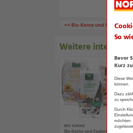
<< Bio-Kerne und Saaten
Weitere interessan
BIO SONNE
Bio-Kerne und Saaten