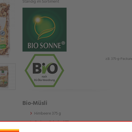
Ständig im Sortiment
z.B. 375-g-Packun
Bio-Müsli
Himbeere 375 g
Cashew Schoko 375 g
Schoko klassisch 500 g