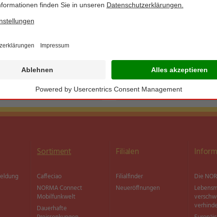
Ständig im Sortiment
Ständig im Sortiment
500-g-Frischepackung
Sortiment
Filialen
Inform
meldung
Caffeciao
Filialfinder
Die NOR
NORMA Connect
Neueröffnungen
Lebensm
Mobilfunkwelt
versch
verhind
Dauerhafte