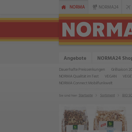
NORMA
NORMA24
Angebote
NORMA24 Sho
Dauerhafte Preissenkungen
Grillsaison 2
NORMA Qualität im Test
VEGAN
VEGE
NORMA Connect Mobilfunkwelt
Startseite
Sortiment
BIO S
Sie sind hier: