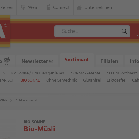
Reisen
Wein
Connect
Unternehmen
E
Sortiment
p
Newsletter
✉
Filialen
Inf
026
Bio Sonne / Draußen genießen
NORMA-Rezepte
NEU im Sortiment
TARISCH
BIO SONNE
Ohne Gentechnik
Glutenfrei
Laktosefrei
Caf
ONNE
Artikelansicht
BIO SONNE
Bio-Müsli