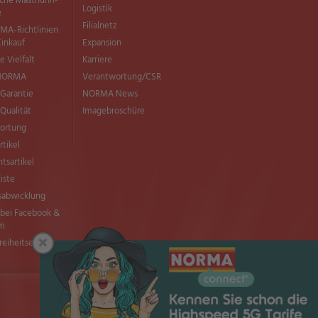
sche Masthuhn-
Logistik
e
Filialnetz
MA-Richtlinien
Einkauf
Expansion
e Vielfalt
Karriere
 NORMA
Verantwortung/CSR
Garantie
NORMA News
ualität
Imagebroschüre
ortung
rtikel
tsartikel
liste
sabwicklung
ei Facebook &
am
×
freiheitserklärung
Seite drucken
Nach oben