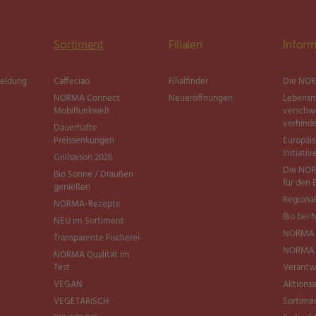
Sortiment
Filialen
Inform
meldung
Caffeciao
Filialfinder
Die NOR
NORMA Connect
Neueröffnungen
Lebensm
Mobilfunkwelt
versch
verhind
Dauerhafte
Preissenkungen
Europäi
Initiativ
Grillsaison 2026
Die NOR
Bio Sonne / Draußen
für den 
genießen
Regional
NORMA-Rezepte
Bio bei
NEU im Sortiment
NORMA 
Transparente Fischerei
NORMA Q
NORMA Qualität im
Test
Verantw
VEGAN
Aktionsa
VEGETARISCH
Sortimen