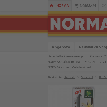
NORMA
NORMA24
Angebote
NORMA24 Sho
Dauerhafte Preissenkungen
Grillsaison 2
NORMA Qualität im Test
VEGAN
VEGE
NORMA Connect Mobilfunkwelt
Startseite
Sortiment
BIO S
Sie sind hier: