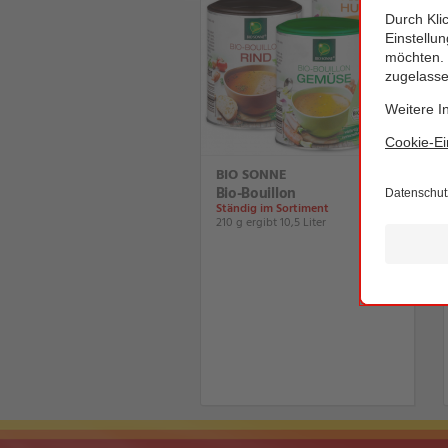
BIO SONNE
Bio-Bouillon
Ständig im Sortiment
210 g ergibt 10,5 Liter