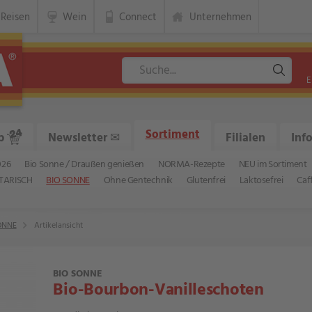
Reisen
Wein
Connect
Unternehmen
E
Sortiment
p
Newsletter
✉
Filialen
Inf
026
Bio Sonne / Draußen genießen
NORMA-Rezepte
NEU im Sortiment
TARISCH
BIO SONNE
Ohne Gentechnik
Glutenfrei
Laktosefrei
Caf
ONNE
Artikelansicht
BIO SONNE
Bio-Bourbon-Vanilleschoten