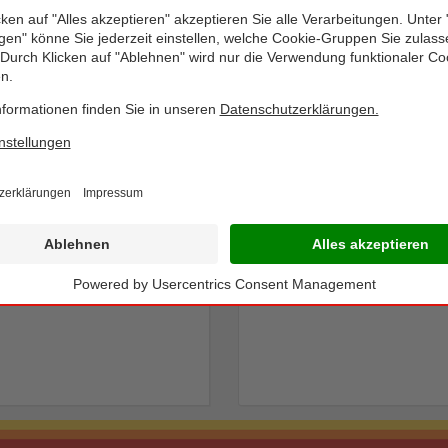
BIO SONNE
BIO SONNE
Bio-Fruchtschnitte
Bio-Gemüse
Ständig im Sortiment
Ständig im Sortiment
150-g-Packung
In der Tiefkühltruhe
750-g-Beutel