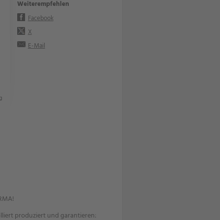
Weiterempfehlen
Facebook
X
E-Mail
g
ORMA!
iert produziert und garantieren: