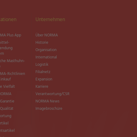
ationen
Unternehmen
MA Plus App
Über NORMA
ittel­
Historie
wendung
Organisation
ern
International
sche Masthuhn-
Logistik
e
Filialnetz
MA-Richtlinien
Einkauf
Expansion
e Vielfalt
Karriere
 NORMA
Verantwortung/CSR
Garantie
NORMA News
ualität
Imagebroschüre
ortung
rtikel
tsartikel