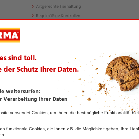
Artgerechte Tierhaltung
Regelmäßige Kontrollen
Keine Gentechnik
Ökologische Erzeugung ohne Verwendung chemischer 
Kunstdünger
Nur regional verfügbar
te Artikel aus dieser Themenwelt