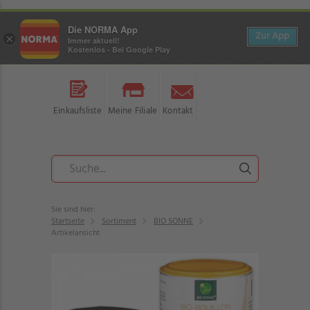
Die NORMA App
Zur App
×
Immer aktuell!
Kostenlos - Bei Google Play
Einkaufsliste
Meine Filiale
Kontakt
Sie sind hier:
Startseite
Sortiment
BIO SONNE
Artikelansicht