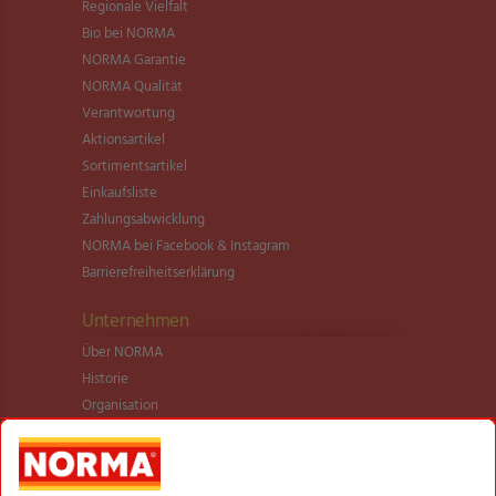
Regionale Vielfalt
Bio bei NORMA
NORMA Garantie
NORMA Qualität
Verantwortung
Aktionsartikel
Sortimentsartikel
Einkaufsliste
Zahlungsabwicklung
NORMA bei Facebook & Instagram
Barrierefreiheitserklärung
Unternehmen
Über NORMA
Historie
Organisation
International
Logistik
Filialnetz