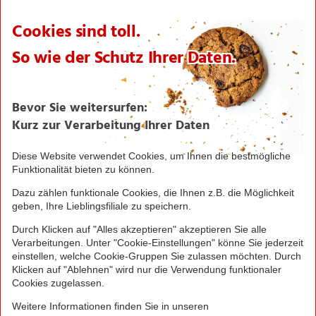
Expansion
Karriere
Verantwortung/CSR
NORMA News
Imagebroschüre
Seite drucken
Nach oben
Greifen Sie schnell zu! Alle angegebenen Preise in
Euro und inklusive der gesetzlichen Mehrwertsteuer.
Irrtümer durch Schreib-, Programmier- und
Datenübertragungsfehler sind vorbehalten.
© 2016 - 2026 NORMA Lebensmittelfilialbetrieb
Stiftung & Co. KG
Sitemap
Kontakt
Impressum
Datenschutz
Barrierefreiheitserklärung
Compliance
Cookies