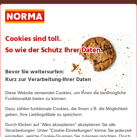
NORMA Qualität
Verantwortung
Aktionsartikel
Sortimentsartikel
Einkaufsliste
Zahlungsabwicklung
NORMA bei Facebook & Instagram
Barrierefreiheitserklärung
Unternehmen
Über NORMA
Historie
Organisation
International
Logistik
Filialnetz
Expansion
Karriere