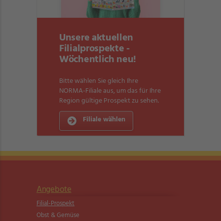
Unsere aktuellen
Filialprospekte -
Wöchentlich neu!
Bitte wählen Sie gleich Ihre
NORMA-Filiale aus, um das für Ihre
Region gültige Prospekt zu sehen.
Filiale wählen
Angebote
Filial-Prospekt
Obst & Gemüse