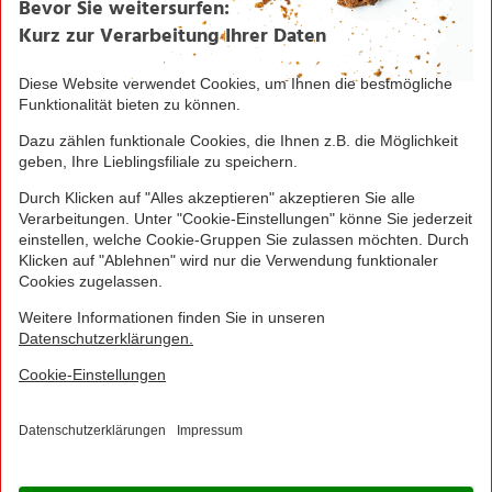
Verantwortung/CSR
NORMA News
Imagebroschüre
Seite drucken
Nach oben
© 2016 - 2026 NORMA Lebensmittelfilialbetrieb
Stiftung & Co. KG
Sitemap
Kontakt
Impressum
Datenschutz
Barrierefreiheitserklärung
Compliance
Cookies
×
Jetzt Ihre NORMA Filiale auswählen und noch