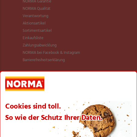
NORMA Garantie
NORMA Qualität
Verantwortung
Aktionsartikel
Sortimentsartikel
Einkaufsliste
Zahlungsabwicklung
NORMA bei Facebook & Instagram
Barrierefreiheitserklärung
Unternehmen
Über NORMA
Historie
Organisation
International
Logistik
Filialnetz
Expansion
Karriere