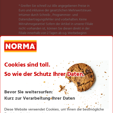
* Greifen Sie schnell zu! Alle angegebenen Preise in
Euro und inklusive der gesetzlichen Mehrwertsteuer.
Irrtümer durch Schreib-, Programmier- und
Datenübertragungsfehler sind vorbehalten. Keine
Mitnahmegarantie! Sofern der Artikel in unserer Filiale
nicht vorhanden ist, können Sie diesen direkt in der
Filiale innerhalb von 2 Tagen ab o.g. Werbebeginn
bestellen und zwar ohne Kaufzwang. Es ist nicht
ausgeschlossen, dass Sie einzelne Artikel zu Beginn der
Werbeaktion unerwartet und ausnahmsweise in einer
Filiale nicht vorfinden. Wir helfen Ihnen gerne weiter.
Weitere Informationen zur Verfügbarkeit unserer
dieser Seite
Aktionsartikel finden Sie auf
.
Textilien und Schuhe teilweise nicht in allen Größen
erhältlich.
** Angebot gültig für registrierte Nutzer der NORMA
Plus App. Es gelten die Coupon-Bedingungen in der
NORMA Plus App.
1
Bei Aktivierung eines Startpakets ist die Buchung
jedes Smart-Tarifs für die ersten 4 Wochen möglich!
Hierzu muss kein zusätzliches Guthaben aufgeladen