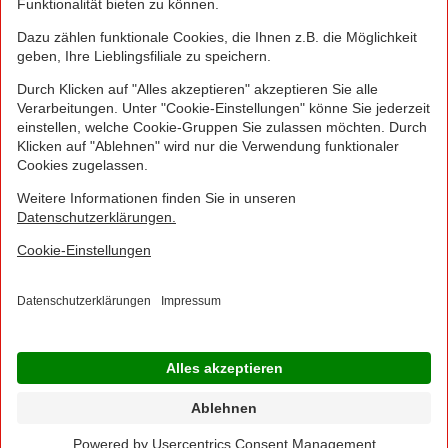
werden.
NORMA Connect ist ein Angebot der Telekom
Deutschland Multibrand GmbH, Landgrabenweg 151,
53227 Bonn, welche auch Ihr Vertragspartner ist.
© 2016 - 2026 NORMA Lebensmittelfilialbetrieb
Stiftung & Co. KG
Sitemap
Kontakt
Impressum
Datenschutz
Barrierefreiheitserklärung
Compliance
Cookies
×
Jetzt Ihre NORMA Filiale auswählen und noch
mehr Angebote entdecken!
Geben Sie über "Meine Filiale" Ihre PLZ ein und sehen Sie alle Angebote aus Ihrer
Region.
Filiale wählen