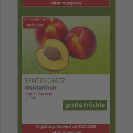
bekanntgegeben.
Nur regional
verfügbar
ERNTESCHATZ
Nektarinen
lose, im Carrybag
je 1 kg
große Früchte
Angebotspreis wird am 05.07.2026
bekanntgegeben.