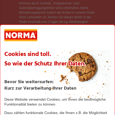
Irrtümer durch Schreib-, Programmier- und
Datenübertragungsfehler sind vorbehalten. Keine
Mitnahmegarantie! Sofern der Artikel in unserer Filiale
nicht vorhanden ist, können Sie diesen direkt in der
Filiale innerhalb von 2 Tagen ab o.g. Werbebeginn
bestellen und zwar ohne Kaufzwang. Es ist nicht
ausgeschlossen, dass Sie einzelne Artikel zu Beginn der
Werbeaktion unerwartet und ausnahmsweise in einer
Filiale nicht vorfinden. Wir helfen Ihnen gerne weiter.
Weitere Informationen zur Verfügbarkeit unserer
dieser Seite
Aktionsartikel finden Sie auf
.
Textilien und Schuhe teilweise nicht in allen Größen
erhältlich.
** Angebot gültig für registrierte Nutzer der NORMA
Plus App. Es gelten die Coupon-Bedingungen in der
NORMA Plus App.
1
Bei Aktivierung eines Startpakets ist die Buchung
jedes Smart-Tarifs für die ersten 4 Wochen möglich!
Hierzu muss kein zusätzliches Guthaben aufgeladen
werden.
NORMA Connect ist ein Angebot der Telekom
Deutschland Multibrand GmbH, Landgrabenweg 151,