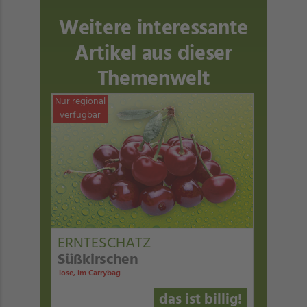
Weitere interessante
Artikel aus dieser
Themenwelt
Nur regional
verfügbar
ERNTESCHATZ
Süßkirschen
lose, im Carrybag
das ist billig!