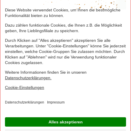
jedes Smart-Tarifs für die ersten 4 Wochen möglich!
Hierzu muss kein zusätzliches Guthaben aufgeladen
werden.
NORMA Connect ist ein Angebot der Telekom
Deutschland Multibrand GmbH, Landgrabenweg 151,
53227 Bonn, welche auch Ihr Vertragspartner ist.
© 2016 - 2026 NORMA Lebensmittelfilialbetrieb
Stiftung & Co. KG
Sitemap
Kontakt
Impressum
Datenschutz
Barrierefreiheitserklärung
Compliance
Cookies
×
Jetzt Ihre NORMA Filiale auswählen und noch
mehr Angebote entdecken!
Geben Sie über "Meine Filiale" Ihre PLZ ein und sehen Sie alle Angebote aus Ihrer