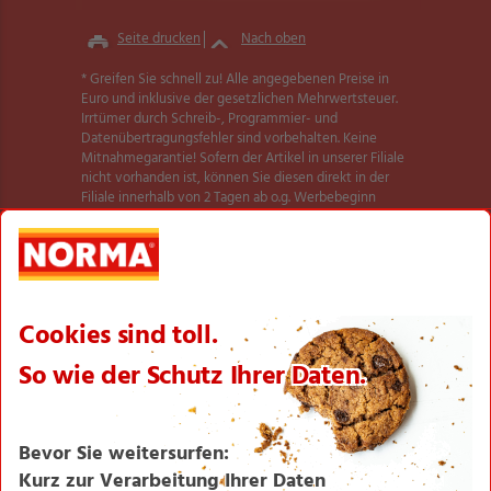
Seite drucken
Nach oben
* Greifen Sie schnell zu! Alle angegebenen Preise in
Euro und inklusive der gesetzlichen Mehrwertsteuer.
Irrtümer durch Schreib-, Programmier- und
Datenübertragungsfehler sind vorbehalten. Keine
Mitnahmegarantie! Sofern der Artikel in unserer Filiale
nicht vorhanden ist, können Sie diesen direkt in der
Filiale innerhalb von 2 Tagen ab o.g. Werbebeginn
bestellen und zwar ohne Kaufzwang. Es ist nicht
ausgeschlossen, dass Sie einzelne Artikel zu Beginn der
Werbeaktion unerwartet und ausnahmsweise in einer
Filiale nicht vorfinden. Wir helfen Ihnen gerne weiter.
Weitere Informationen zur Verfügbarkeit unserer
dieser Seite
Aktionsartikel finden Sie auf
.
Textilien und Schuhe teilweise nicht in allen Größen
erhältlich.
** Angebot gültig für registrierte Nutzer der NORMA
Plus App. Es gelten die Coupon-Bedingungen in der
NORMA Plus App.
1
Bei Aktivierung eines Startpakets ist die Buchung