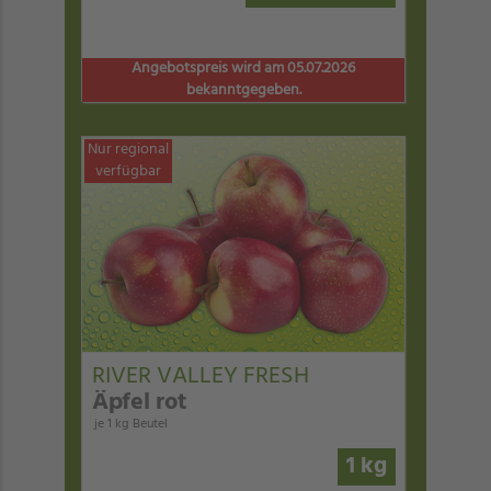
Angebotspreis wird am 05.07.2026
bekanntgegeben.
Nur regional
verfügbar
RIVER VALLEY FRESH
Äpfel rot
je 1 kg Beutel
1 kg