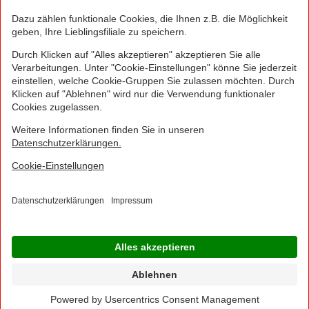
NORMA Connect ist ein Angebot der Telekom
Deutschland Multibrand GmbH, Landgrabenweg 151,
53227 Bonn, welche auch Ihr Vertragspartner ist.
© 2016 - 2026 NORMA Lebensmittelfilialbetrieb
Stiftung & Co. KG
Sitemap
Kontakt
Impressum
Datenschutz
Barrierefreiheitserklärung
Compliance
Cookies
×
Jetzt Ihre NORMA Filiale auswählen und noch
mehr Angebote entdecken!
Geben Sie über "Meine Filiale" Ihre PLZ ein und sehen Sie alle Angebote aus Ihrer
Region.
Filiale wählen