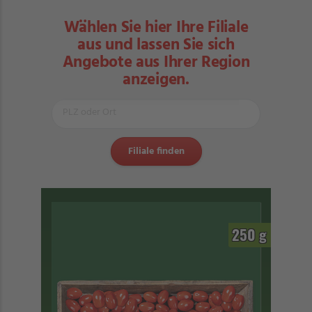
Wählen Sie hier Ihre Filiale
aus und lassen Sie sich
Angebote aus Ihrer Region
anzeigen.
250 g