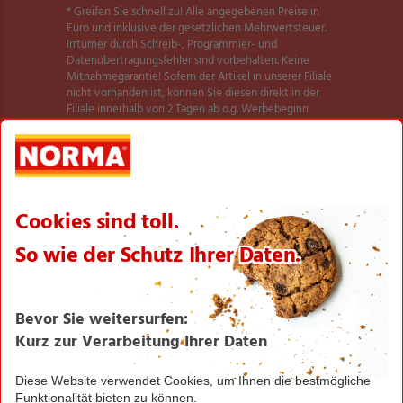
* Greifen Sie schnell zu! Alle angegebenen Preise in
Euro und inklusive der gesetzlichen Mehrwertsteuer.
Irrtümer durch Schreib-, Programmier- und
Datenübertragungsfehler sind vorbehalten. Keine
Mitnahmegarantie! Sofern der Artikel in unserer Filiale
nicht vorhanden ist, können Sie diesen direkt in der
Filiale innerhalb von 2 Tagen ab o.g. Werbebeginn
bestellen und zwar ohne Kaufzwang. Es ist nicht
ausgeschlossen, dass Sie einzelne Artikel zu Beginn der
Werbeaktion unerwartet und ausnahmsweise in einer
Filiale nicht vorfinden. Wir helfen Ihnen gerne weiter.
Weitere Informationen zur Verfügbarkeit unserer
dieser Seite
Aktionsartikel finden Sie auf
.
Textilien und Schuhe teilweise nicht in allen Größen
erhältlich.
** Angebot gültig für registrierte Nutzer der NORMA
Plus App. Es gelten die Coupon-Bedingungen in der
NORMA Plus App.
1
Bei Aktivierung eines Startpakets ist die Buchung
jedes Smart-Tarifs für die ersten 4 Wochen möglich!
Hierzu muss kein zusätzliches Guthaben aufgeladen
werden.