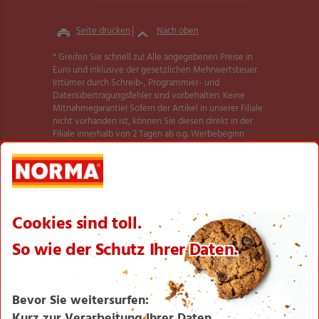
Seite drucken
Nach oben
* Greifen Sie schnell zu! Alle angegebenen Preise in
Euro und inklusive der gesetzlichen Mehrwertsteuer.
Irrtümer durch Schreib-, Programmier- und
Datenübertragungsfehler sind vorbehalten. Keine
Mitnahmegarantie! Sofern der Artikel in unserer Filiale
nicht vorhanden ist, können Sie diesen direkt in der
Filiale innerhalb von 2 Tagen ab o.g. Werbebeginn
bestellen und zwar ohne Kaufzwang. Es ist nicht
ausgeschlossen, dass Sie einzelne Artikel zu Beginn der
Werbeaktion unerwartet und ausnahmsweise in einer
Filiale nicht vorfinden. Wir helfen Ihnen gerne weiter.
Weitere Informationen zur Verfügbarkeit unserer
dieser Seite
Aktionsartikel finden Sie auf
.
Textilien und Schuhe teilweise nicht in allen Größen
erhältlich.
** Angebot gültig für registrierte Nutzer der NORMA
Plus App. Es gelten die Coupon-Bedingungen in der
NORMA Plus App.