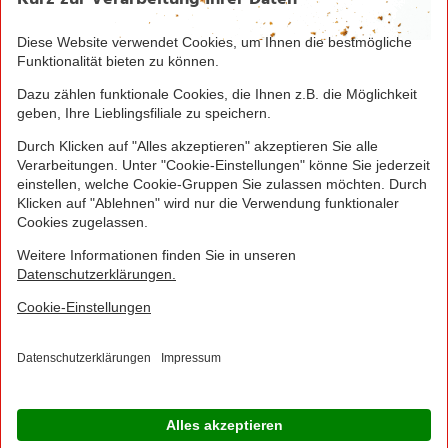
1
Bei Aktivierung eines Startpakets ist die Buchung
jedes Smart-Tarifs für die ersten 4 Wochen möglich!
Hierzu muss kein zusätzliches Guthaben aufgeladen
werden.
NORMA Connect ist ein Angebot der Telekom
Deutschland Multibrand GmbH, Landgrabenweg 151,
53227 Bonn, welche auch Ihr Vertragspartner ist.
© 2016 - 2026 NORMA Lebensmittelfilialbetrieb
Stiftung & Co. KG
Sitemap
Kontakt
Impressum
Datenschutz
Barrierefreiheitserklärung
Compliance
Cookies
×
Jetzt Ihre NORMA Filiale auswählen und noch
mehr Angebote entdecken!
Geben Sie über "Meine Filiale" Ihre PLZ ein und sehen Sie alle Angebote aus Ihrer