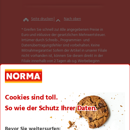
Seite drucken
Nach oben
* Greifen Sie schnell zu! Alle angegebenen Preise in
Euro und inklusive der gesetzlichen Mehrwertsteuer.
Irrtümer durch Schreib-, Programmier- und
Datenübertragungsfehler sind vorbehalten. Keine
Mitnahmegarantie! Sofern der Artikel in unserer Filiale
nicht vorhanden ist, können Sie diesen direkt in der
Filiale innerhalb von 2 Tagen ab o.g. Werbebeginn
bestellen und zwar ohne Kaufzwang. Es ist nicht
ausgeschlossen, dass Sie einzelne Artikel zu Beginn der
Werbeaktion unerwartet und ausnahmsweise in einer
Filiale nicht vorfinden. Wir helfen Ihnen gerne weiter.
Weitere Informationen zur Verfügbarkeit unserer
dieser Seite
Aktionsartikel finden Sie auf
.
Textilien und Schuhe teilweise nicht in allen Größen
erhältlich.
** Angebot gültig für registrierte Nutzer der NORMA
Plus App. Es gelten die Coupon-Bedingungen in der
NORMA Plus App.