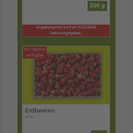
500 g
Angebotspreis wird am 31.05.2026
bekanntgegeben.
Nur regional
verfügbar
Erdbeeren
je kg