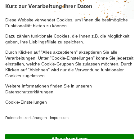
1
Bei Aktivierung eines Startpakets ist die Buchung
jedes Smart-Tarifs für die ersten 4 Wochen möglich!
Hierzu muss kein zusätzliches Guthaben aufgeladen
werden.
NORMA Connect ist ein Angebot der Telekom
Deutschland Multibrand GmbH, Landgrabenweg 151,
53227 Bonn, welche auch Ihr Vertragspartner ist.
© 2016 - 2026 NORMA Lebensmittelfilialbetrieb
Stiftung & Co. KG
Sitemap
Kontakt
Impressum
Datenschutz
Barrierefreiheitserklärung
Compliance
Cookies
×
Jetzt Ihre NORMA Filiale auswählen und noch
mehr Angebote entdecken!