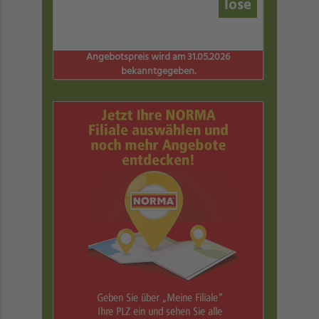
lose
Angebotspreis wird am 31.05.2026
bekanntgegeben.