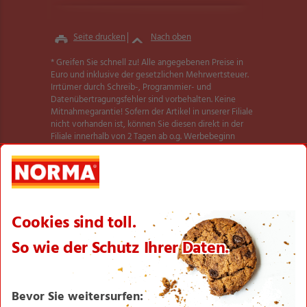
Seite drucken
Nach oben
* Greifen Sie schnell zu! Alle angegebenen Preise in
Euro und inklusive der gesetzlichen Mehrwertsteuer.
Irrtümer durch Schreib-, Programmier- und
Datenübertragungsfehler sind vorbehalten. Keine
Mitnahmegarantie! Sofern der Artikel in unserer Filiale
nicht vorhanden ist, können Sie diesen direkt in der
Filiale innerhalb von 2 Tagen ab o.g. Werbebeginn
bestellen und zwar ohne Kaufzwang. Es ist nicht
ausgeschlossen, dass Sie einzelne Artikel zu Beginn der
Werbeaktion unerwartet und ausnahmsweise in einer
Filiale nicht vorfinden. Wir helfen Ihnen gerne weiter.
Weitere Informationen zur Verfügbarkeit unserer
dieser Seite
Aktionsartikel finden Sie auf
.
Textilien und Schuhe teilweise nicht in allen Größen
erhältlich.
** Angebot gültig für registrierte Nutzer der NORMA
Plus App. Es gelten die Coupon-Bedingungen in der
NORMA Plus App.