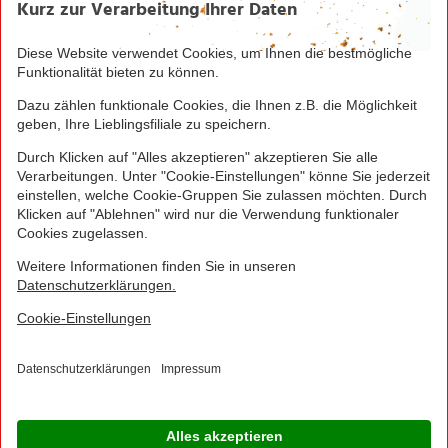
1
Bei Aktivierung eines Startpakets ist die Buchung
jedes Smart-Tarifs für die ersten 4 Wochen möglich!
Hierzu muss kein zusätzliches Guthaben aufgeladen
werden.
NORMA Connect ist ein Angebot der Telekom
Deutschland Multibrand GmbH, Landgrabenweg 151,
53227 Bonn, welche auch Ihr Vertragspartner ist.
© 2016 - 2026 NORMA Lebensmittelfilialbetrieb
Stiftung & Co. KG
Sitemap
Kontakt
Impressum
Datenschutz
Barrierefreiheitserklärung
Compliance
Cookies
×
Jetzt Ihre NORMA Filiale auswählen und noch
mehr Angebote entdecken!