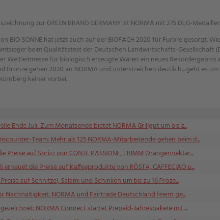
uszeichnung zur GREEN BRAND GERMANY ist NORMA mit 275 DLG-Medaillen 
on BIO SONNE hat jetzt auch auf der BIOFACH 2020 für Furore gesorgt. Wi
amtsieger beim Qualitätstest der Deutschen Landwirtschafts-Gesellschaft 
r Weltleitmesse für biologisch erzeugte Waren ein neues Rekordergebnis er
und Bronze gehen 2020 an NORMA und unterstreichen deutlich... geht es um 
rnberg keiner vorbei.
lle Ende Juli: Zum Monatsende bietet NORMA Grillgut um bis z...
Discounter-Team: Mehr als 125 NORMA-Mitarbeitende gehen beim d...
die Preise auf Sprizz von CONTE PASSIONE, TRIMM Orangennektar...
 erneuet die Preise auf Kaffeeprodukte von RÖSTA, CAFFECIAO u...
reise auf Schnitzel, Salami und Schinken um bis zu 16 Proze...
ür Nachhaltigkeit: NORMA und Fairtrade Deutschland feiern ge...
usgezeichnet: NORMA Connect startet Prepaid-Jahrespakete mit ...