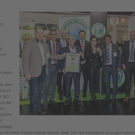
IO
g
 nun
esiegel
ter dem
 Durch
ss BIO
utz der
et -
 GREEN
d
rliegt.
ten NORMA-Filialen stehen bereits über 200 rein biologisch erzeugte Leben