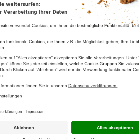
im Februar: NORMA reduziert ab sofort Eis der Eigenmarke RIV...
-mal "gut": ÖKO-TEST verleiht NORMA-Eigenmarken erneut zahlre...
wei Tagen: NORMA senkt ab sofort die Preise auf weitere Flei...
ochenende: NORMA senkt ab sofort die Preise auf Gulasch, Sch...
 noch vor einem Jahr: NORMA reduziert 2026 die Preise auf Al...
t: NORMA reduziert im Februar die Preise auf Salami und Schi...
wochenende reduziert NORMA weitere Qualitätsweine um bis zu 1...
er BIOFACH 2026: NORMA zum 17. Mal in Folge Bio- Gesamtsieger...
 Knabbereien: NORMA senkt pünktlich zum Fasching die Preise a...
SONNE Merlot Puglia IGP von NORMA setzt sich an die Spitze v...
f der BIOFACH 2026: Insgesamt 200 DLG-Medaillen für die Eigen...
uar erneut die Preise auf Lebensmittel um bis zu 16 Prozent /...
Jodsalz mit Fluorid der NORMA-Eigenmarke FEINE PRISE im ÖKO-TE...
 jetzt noch günstiger: Schokolade und weitere Süßigkeiten um ...
erneut die Preise auf Wurst und Käse / Bereits sechste große...
reduziert: NORMA senkt die Preise für Nüsse der Eigenmarken...