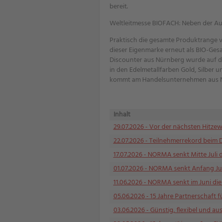
bereit.
Weltleitmesse BIOFACH: Neben der A
Praktisch die gesamte Produktrange v
dieser Eigenmarke erneut als BIO-Ges
Discounter aus Nürnberg wurde auf de
in den Edelmetallfarben Gold, Silber 
kommt am Handelsunternehmen aus Nü
Inhalt
29.07.2026
- Vor der nächsten Hitzewe
22.07.2026
- Teilnehmerrekord beim 
17.07.2026
- NORMA senkt Mitte Juli 
01.07.2026
- NORMA senkt Anfang Juli
11.06.2026
- NORMA senkt im Juni die P
05.06.2026
- 15 Jahre Partnerschaft f
03.06.2026
- Günstig, flexibel und a