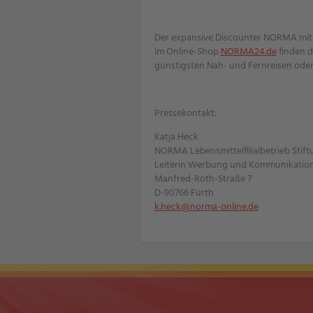
Der expansive Discounter NORMA mit Ha
Im Online-Shop
NORMA24.de
finden d
günstigsten Nah- und Fernreisen oder
Pressekontakt:
Katja Heck
NORMA Lebensmittelfilialbetrieb Stift
Leiterin Werbung und Kommunikatio
Manfred-Roth-Straße 7
D-90766 Fürth
k.heck@norma-online.de