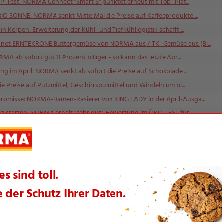
IP-Test: NORMA Connect "Smart S" punktet erneut mit Top- Plat...
O SONNE: NORMA senkt Mitte Mai die Preise auf Kaffeeprodukte ...
 Kerpen: Erweiterung der Kühl- und Tiefkühllogistik schafft ...
net ERNTEKRONE Buttergemüse von NORMA aus / TK- Gemüse aus (Bi...
A ab sofort gut 11 Prozent billiger - so kann das letzte Apr...
g im April: NORMA senkt ab sofort die Preise auf Schokolade ...
 Preise auf Putzmittel, Geschirrspülmittel und Windeln um bi...
romisse: NORMA-Damen-Rasierer von KING LADY in der April-Ausga...
g starten: NORMA erhält "sehr gut"-Bewertung im ÖKO-TEST für ...
 nur einer Woche: NORMA reduziert zum Frühlingsanfang Süßwaren...
iche junge Talente beim "Tag des dualen Studiums" der DHBW Mo...
ie Preise für Backartikel seiner Eigenmarke um bis zu 23 Pro...
 und CAFFECIAO von NORMA ab März deutlich günstiger / Pads und...
 Salzstangen und Glasreiniger von NORMA in ÖKO-TEST 03/2026 mi...
Tag im Februar die Preise um bis zu 13 Prozent / Von VILLA GU...
rwegsteigen starke Nachhaltigkeitsbilanz für 2025 / Mehr als...