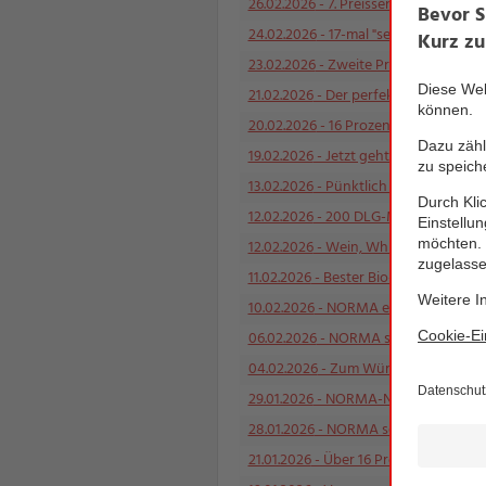
26.02.2026
- 7. Preissenkung alleine 
24.02.2026
- 17-mal "sehr gut" und 7
23.02.2026
- Zweite Preissenkung in z
21.02.2026
- Der perfekte Start ins W
20.02.2026
- 16 Prozent günstiger als
19.02.2026
- Jetzt geht´s um die Wurs
13.02.2026
- Pünktlich zum Faschings
12.02.2026
- 200 DLG-Medaillen auf d
12.02.2026
- Wein, Whiskey, Sekt und
11.02.2026
- Bester Bio-Rotwein: BIO 
10.02.2026
- NORMA einfach Spitze au
06.02.2026
- NORMA senkt Anfang Febr
04.02.2026
- Zum Würzen empfohlen: 
29.01.2026
- NORMA-Naschkatzen leben
28.01.2026
- NORMA senkt Ende Januar 
21.01.2026
- Über 16 Prozent im Preis 