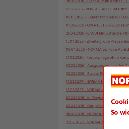
28.05.2026
- "Sehr gut" im großen CH
11.05.2026
- RÖSTA, CAFFECIAO und BI
08.05.2026
- Spatenstich bei NORMA in
07.05.2026
- ÖKO-TEST 05/2026 zeich
25.04.2026
- LANDFEIN Butter bei NORM
15.04.2026
- Zweite große Preissenkun
08.04.2026
- NORMA senkt im April die
31.03.2026
- Körperpflege ohne Komp
30.03.2026
- Ausgezeichnet in den Ta
20.03.2026
- Zweite Preissenkung in
19.03.2026
- NORMA begeistert zahlre
18.03.2026
- NORMA senkt Mitte März d
09.03.2026
- Kaffeegenuss mit RÖSTA
03.03.2026
- Doppelt ausgezeichnet:
28.02.2026
- NORMA senkt am letzten 
27.02.2026
- NORMA zieht mit IFCO Meh