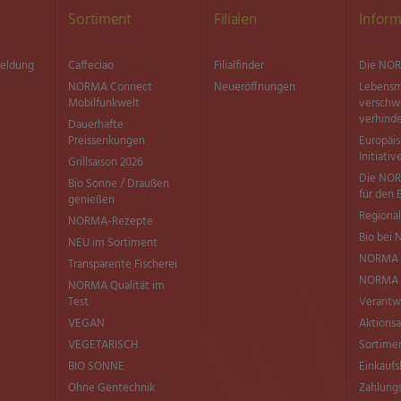
Sortiment
Filialen
Inform
meldung
Caffeciao
Filialfinder
Die NOR
NORMA Connect
Neueröffnungen
Lebensm
Mobilfunkwelt
versch
verhind
Dauerhafte
Preissenkungen
Europäi
Initiativ
Grillsaison 2026
Die NOR
Bio Sonne / Draußen
für den 
genießen
Regional
NORMA-Rezepte
Bio bei
NEU im Sortiment
NORMA 
Transparente Fischerei
NORMA Q
NORMA Qualität im
Test
Verantw
VEGAN
Aktionsa
VEGETARISCH
Sortimen
BIO SONNE
Einkaufs
Ohne Gentechnik
Zahlung