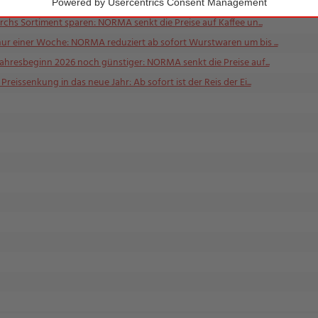
r: NORMA setzt auf vegane Vielfalt mit mehr als 300 passende...
rchs Sortiment sparen: NORMA senkt die Preise auf Kaffee un...
nur einer Woche: NORMA reduziert ab sofort Wurstwaren um bis ...
Jahresbeginn 2026 noch günstiger: NORMA senkt die Preise auf...
reissenkung in das neue Jahr: Ab sofort ist der Reis der Ei...