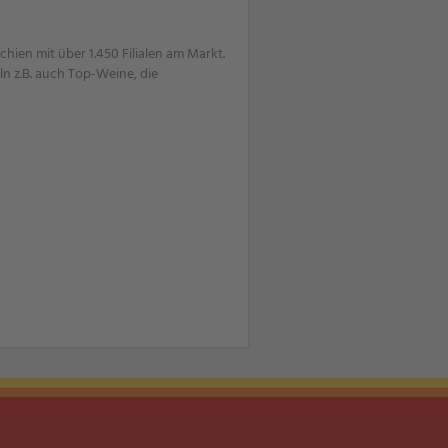
ien mit über 1.450 Filialen am Markt.
n z.B. auch Top-Weine, die