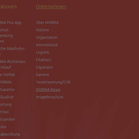
ationen
Unternehmen
MA Plus App
Über NORMA
ittel­
Historie
wendung
Organisation
ern
International
sche Masthuhn-
Logistik
e
Filialnetz
MA-Richtlinien
Einkauf
Expansion
e Vielfalt
Karriere
 NORMA
Verantwortung/CSR
Garantie
NORMA News
ualität
Imagebroschüre
ortung
rtikel
tsartikel
liste
sabwicklung