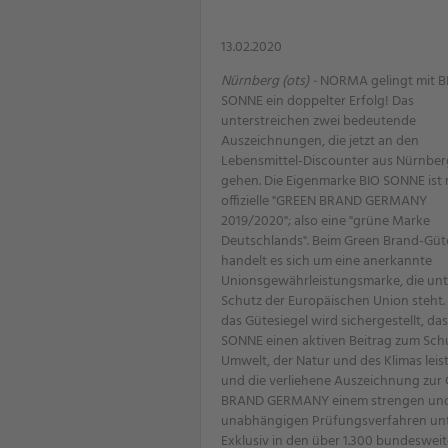
13.02.2020
Nürnberg (ots) -
NORMA gelingt mit B
SONNE ein doppelter Erfolg! Das
unterstreichen zwei bedeutende
Auszeichnungen, die jetzt an den
Lebensmittel-Discounter aus Nürnber
gehen. Die Eigenmarke BIO SONNE ist
offizielle "GREEN BRAND GERMANY
2019/2020"; also eine "grüne Marke
Deutschlands". Beim Green Brand-Güt
handelt es sich um eine anerkannte
Unionsgewährleistungsmarke, die un
Schutz der Europäischen Union steht.
das Gütesiegel wird sichergestellt, da
SONNE einen aktiven Beitrag zum Sch
Umwelt, der Natur und des Klimas leist
und die verliehene Auszeichnung zur
BRAND GERMANY einem strengen un
unabhängigen Prüfungsverfahren unte
Exklusiv in den über 1.300 bundeswei