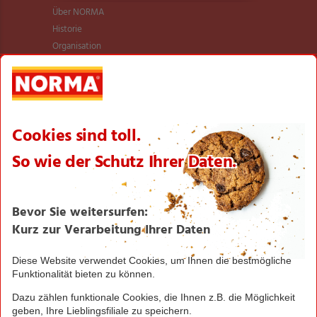
Über NORMA
Historie
Organisation
International
Logistik
Filialnetz
Expansion
Karriere
Verantwortung/CSR
NORMA News
Imagebroschüre
Seite drucken
Nach oben
Greifen Sie schnell zu! Alle angegebenen Preise in
Euro und inklusive der gesetzlichen Mehrwertsteuer.
Irrtümer durch Schreib-, Programmier- und
Datenübertragungsfehler sind vorbehalten.