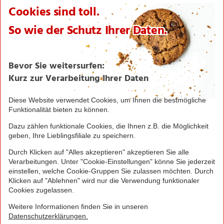
Karriere
Verantwortung/CSR
NORMA News
Imagebroschüre
Seite drucken
Nach oben
Greifen Sie schnell zu! Alle angegebenen Preise in
Euro und inklusive der gesetzlichen Mehrwertsteuer.
Irrtümer durch Schreib-, Programmier- und
Datenübertragungsfehler sind vorbehalten.
© 2016 - 2026 NORMA Lebensmittelfilialbetrieb
Stiftung & Co. KG
Sitemap
Kontakt
Impressum
Datenschutz
Barrierefreiheitserklärung
Compliance
Cookies