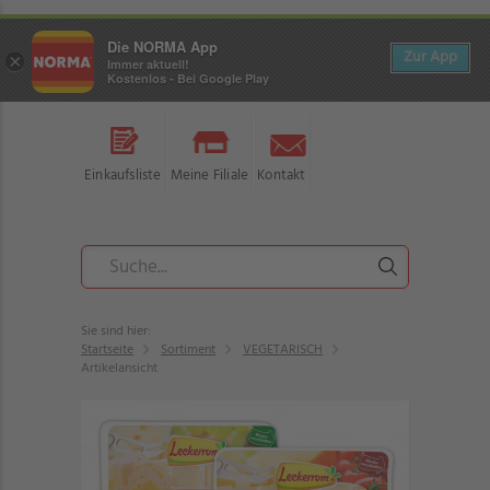
Die NORMA App
Zur App
×
Immer aktuell!
Kostenlos - Bei Google Play
Einkaufsliste
Meine Filiale
Kontakt
Sie sind hier:
Startseite
Sortiment
VEGETARISCH
Artikelansicht