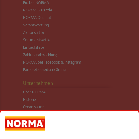
Bio bei NORMA
NORMA Garantie
NORMA Qualität
Verantwortung
Aktionsartikel
Sortimentsartikel
Einkaufsliste
Zahlungsabwicklung
NORMA bei Facebook & Instagram
Barrierefreiheitserklärung
Unternehmen
Über NORMA
Historie
Organisation
International
Logistik
Filialnetz
Expansion