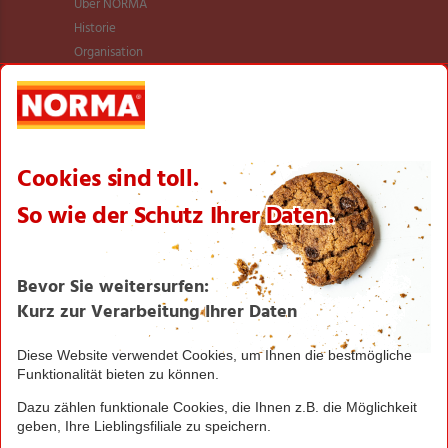
Über NORMA
Historie
Organisation
International
Logistik
Filialnetz
Expansion
Karriere
Verantwortung/CSR
NORMA News
Imagebroschüre
Seite drucken
Nach oben
Greifen Sie schnell zu! Alle angegebenen Preise in
Euro und inklusive der gesetzlichen Mehrwertsteuer.
Irrtümer durch Schreib-, Programmier- und
Datenübertragungsfehler sind vorbehalten.