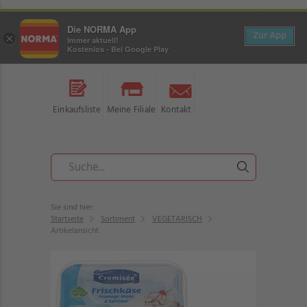
Die NORMA App
Zur App
×
Immer aktuell!
Kostenlos - Bei Google Play
Einkaufsliste
Meine Filiale
Kontakt
Sie sind hier:
Startseite
Sortiment
VEGETARISCH
Artikelansicht