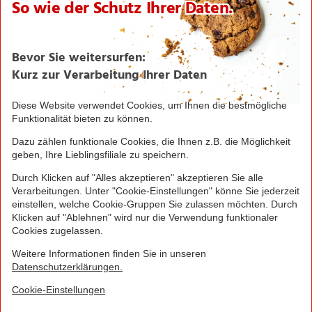
NORMA News
Imagebroschüre
Seite drucken
Nach oben
Greifen Sie schnell zu! Alle angegebenen Preise in
Euro und inklusive der gesetzlichen Mehrwertsteuer.
Irrtümer durch Schreib-, Programmier- und
Datenübertragungsfehler sind vorbehalten.
© 2016 - 2026 NORMA Lebensmittelfilialbetrieb
Stiftung & Co. KG
Sitemap
Kontakt
Impressum
Datenschutz
Barrierefreiheitserklärung
Compliance
Cookies