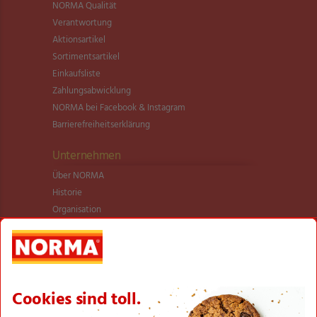
NORMA Qualität
Verantwortung
Aktionsartikel
Sortimentsartikel
Einkaufsliste
Zahlungsabwicklung
NORMA bei Facebook & Instagram
Barrierefreiheitserklärung
Unternehmen
Über NORMA
Historie
Organisation
International
Logistik
Filialnetz
Expansion
Karriere
Verantwortung/CSR