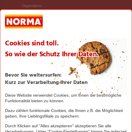
Organisation
International
Logistik
Filialnetz
Expansion
Karriere
Verantwortung/CSR
NORMA News
Imagebroschüre
Seite drucken
Nach oben
Greifen Sie schnell zu! Alle angegebenen Preise in
Euro und inklusive der gesetzlichen Mehrwertsteuer.
Irrtümer durch Schreib-, Programmier- und
Datenübertragungsfehler sind vorbehalten.
© 2016 - 2026 NORMA Lebensmittelfilialbetrieb