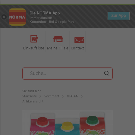
Die NORMA App
Zur App
×
Immer aktuell!
Kostenlos - Bei Google Play
Einkaufsliste
Meine Filiale
Kontakt
Sie sind hier:
Startseite
Sortiment
VEGAN
Artikelansicht