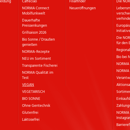
meldung
Caffeciao
Filialfinder
Die NOR
NORMA Connect
Neueröffnungen
Lebensm
Mobilfunkwelt
versch
verhind
Dauerhafte
Preissenkungen
Europäi
Initiativ
Grillsaison 2026
Die NOR
Bio Sonne / Draußen
für den 
genießen
Regional
NORMA-Rezepte
Bio bei
NEU im Sortiment
NORMA 
Transparente Fischerei
NORMA Q
NORMA Qualität im
Test
Verantw
VEGAN
Aktionsa
VEGETARISCH
Sortimen
BIO SONNE
Einkaufs
Ohne Gentechnik
Zahlung
Glutenfrei
NORMA b
Instagr
Laktosefrei
Barriere