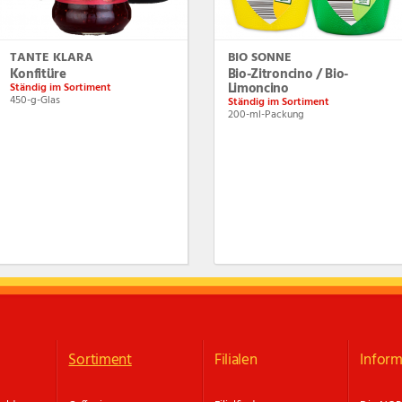
TANTE KLARA
BIO SONNE
Konfitüre
Bio-Zitroncino / Bio-
Limoncino
Ständig im Sortiment
450-g-Glas
Ständig im Sortiment
200-ml-Packung
Sortiment
Filialen
Inform