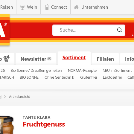
Reisen
Wein
Connect
Unternehmen
E
Sortiment
p
Newsletter
✉
Filialen
Inf
026
Bio Sonne / Draußen genießen
NORMA-Rezepte
NEU im Sortiment
TARISCH
BIO SONNE
Ohne Gentechnik
Glutenfrei
Laktosefrei
Caf
N
Artikelansicht
TANTE KLARA
Fruchtgenuss