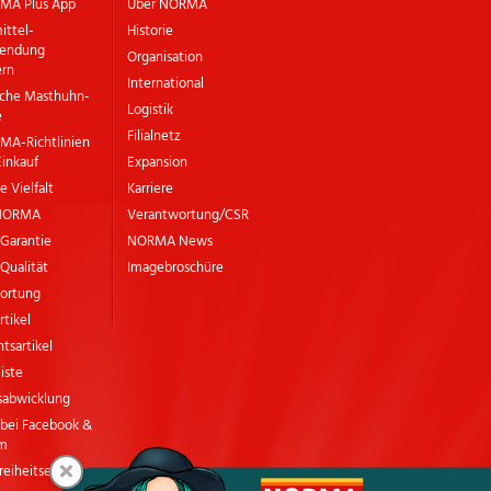
MA Plus App
Über NORMA
ittel­
Historie
wendung
Organisation
ern
International
sche Masthuhn-
Logistik
e
Filialnetz
MA-Richtlinien
Einkauf
Expansion
e Vielfalt
Karriere
 NORMA
Verantwortung/CSR
Garantie
NORMA News
ualität
Imagebroschüre
ortung
rtikel
tsartikel
liste
sabwicklung
ei Facebook &
am
×
freiheitserklärung