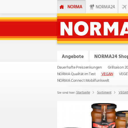
NORMA
NORMA24
Angebote
NORMA24 Sho
Dauerhafte Preissenkungen
Grillsaison 2
NORMA Qualität im Test
VEGAN
VEGE
NORMA Connect Mobilfunkwelt
Startseite
Sortiment
VEGA
Sie sind hier: