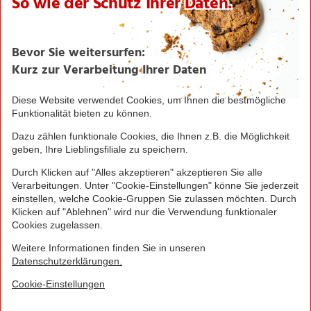
NORMA News
Imagebroschüre
Seite drucken
Nach oben
Greifen Sie schnell zu! Alle angegebenen Preise in
Euro und inklusive der gesetzlichen Mehrwertsteuer.
Irrtümer durch Schreib-, Programmier- und
Datenübertragungsfehler sind vorbehalten.
© 2016 - 2026 NORMA Lebensmittelfilialbetrieb
Stiftung & Co. KG
Sitemap
Kontakt
Impressum
Datenschutz
Barrierefreiheitserklärung
Compliance
Cookies