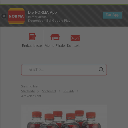
Die NORMA App
Zur App
×
Immer aktuell!
Kostenlos - Bei Google Play
Einkaufsliste
Meine Filiale
Kontakt
Sie sind hier:
Startseite
Sortiment
VEGAN
Artikelansicht