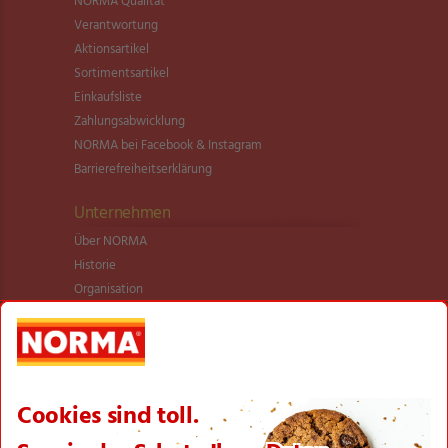
NORMA Qualität
Verantwortung
Aktionsartikel
Sortimentsartikel
Einkaufsliste
Zahlungsabwicklung
NORMA bei Facebook & Instagram
Barrierefreiheitserklärung
Unternehmen
Über NORMA
Historie
Organisation
International
Logistik
Filialnetz
Expansion
Karriere
Verantwortung/CSR