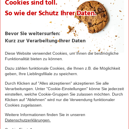
Karriere
Verantwortung/CSR
NORMA News
Imagebroschüre
Seite drucken
Nach oben
Greifen Sie schnell zu! Alle angegebenen Preise in
Euro und inklusive der gesetzlichen Mehrwertsteuer.
Irrtümer durch Schreib-, Programmier- und
Datenübertragungsfehler sind vorbehalten.
© 2016 - 2026 NORMA Lebensmittelfilialbetrieb
Stiftung & Co. KG
Sitemap
Kontakt
Impressum
Datenschutz
Barrierefreiheitserklärung
Compliance
Cookies