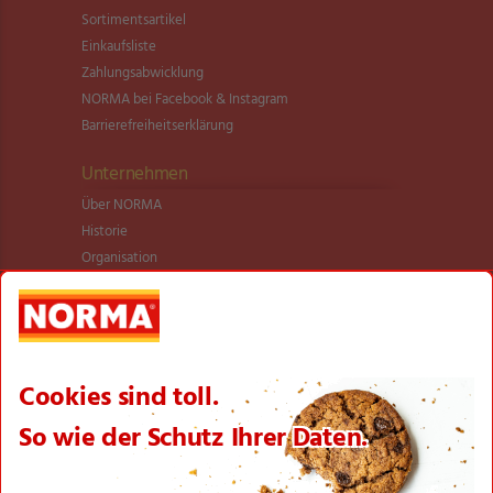
Sortimentsartikel
Einkaufsliste
Zahlungsabwicklung
NORMA bei Facebook & Instagram
Barrierefreiheitserklärung
Unternehmen
Über NORMA
Historie
Organisation
International
Logistik
Filialnetz
Expansion
Karriere
Verantwortung/CSR
NORMA News
Imagebroschüre