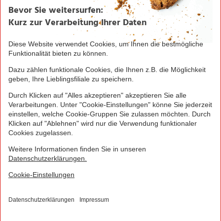
Seite drucken
Nach oben
Greifen Sie schnell zu! Alle angegebenen Preise in
Euro und inklusive der gesetzlichen Mehrwertsteuer.
Irrtümer durch Schreib-, Programmier- und
Datenübertragungsfehler sind vorbehalten.
© 2016 - 2026 NORMA Lebensmittelfilialbetrieb
Stiftung & Co. KG
Sitemap
Kontakt
Impressum
Datenschutz
Barrierefreiheitserklärung
Compliance
Cookies
×