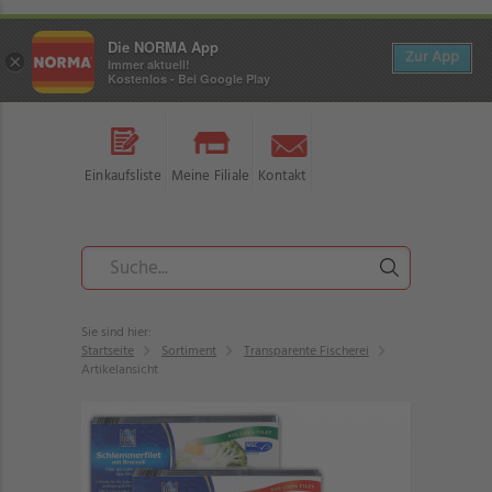
Die NORMA App
Zur App
×
Immer aktuell!
Kostenlos - Bei Google Play
Einkaufsliste
Meine Filiale
Kontakt
Sie sind hier:
Startseite
Sortiment
Transparente Fischerei
Artikelansicht