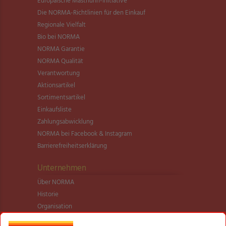
Europäische Masthuhn-Initiative
Die NORMA-Richtlinien für den Einkauf
Regionale Vielfalt
Bio bei NORMA
NORMA Garantie
NORMA Qualität
Verantwortung
Aktionsartikel
Sortimentsartikel
Einkaufsliste
Zahlungsabwicklung
NORMA bei Facebook & Instagram
Barrierefreiheitserklärung
Unternehmen
Über NORMA
Historie
Organisation
International