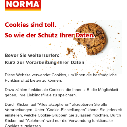
Logistik
Filialnetz
Expansion
Karriere
Verantwortung/CSR
NORMA News
Imagebroschüre
Seite drucken
Nach oben
Greifen Sie schnell zu! Alle angegebenen Preise in
Euro und inklusive der gesetzlichen Mehrwertsteuer.
Irrtümer durch Schreib-, Programmier- und
Datenübertragungsfehler sind vorbehalten.
© 2016 - 2026 NORMA Lebensmittelfilialbetrieb
Stiftung & Co. KG
Sitemap
Kontakt
Impressum
Datenschutz