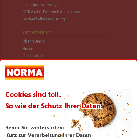
Zahlungsabwicklung
NORMA bei Facebook & Instagram
Barrierefreiheitserklärung
Unternehmen
Über NORMA
Historie
Organisation
International
Logistik
Filialnetz
Expansion
Karriere
Verantwortung/CSR
NORMA News
Imagebroschüre