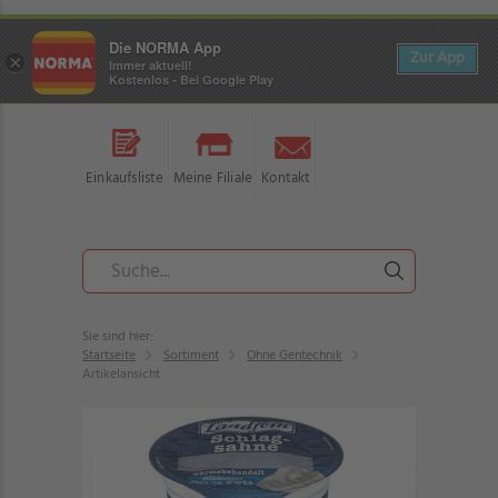
Die NORMA App
Zur App
×
Immer aktuell!
Kostenlos - Bei Google Play
Einkaufsliste
Meine Filiale
Kontakt
Sie sind hier:
Startseite
Sortiment
Ohne Gentechnik
Artikelansicht