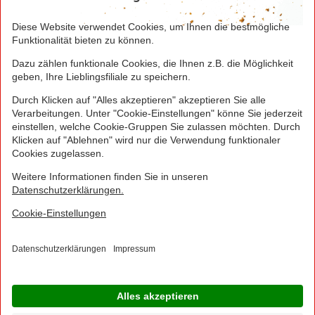
Seite drucken
Nach oben
Greifen Sie schnell zu! Alle angegebenen Preise in
Euro und inklusive der gesetzlichen Mehrwertsteuer.
Irrtümer durch Schreib-, Programmier- und
Datenübertragungsfehler sind vorbehalten.
© 2016 - 2026 NORMA Lebensmittelfilialbetrieb
Stiftung & Co. KG
Sitemap
Kontakt
Impressum
Datenschutz
Barrierefreiheitserklärung
Compliance
Cookies
×
Jetzt Ihre NORMA Filiale auswählen und noch
mehr Angebote entdecken!
Geben Sie über "Meine Filiale" Ihre PLZ ein und sehen Sie alle Angebote aus Ihrer