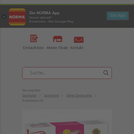
Die NORMA App
Zur App
×
Immer aktuell!
Kostenlos - Bei Google Play
Einkaufsliste
Meine Filiale
Kontakt
Sie sind hier:
Startseite
Sortiment
Ohne Gentechnik
Artikelansicht