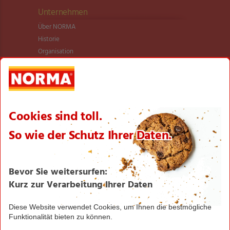
Unternehmen
Über NORMA
Historie
Organisation
International
Logistik
Filialnetz
Expansion
Karriere
Verantwortung/CSR
NORMA News
Imagebroschüre
Seite drucken
Nach oben
Greifen Sie schnell zu! Alle angegebenen Preise in
Euro und inklusive der gesetzlichen Mehrwertsteuer.