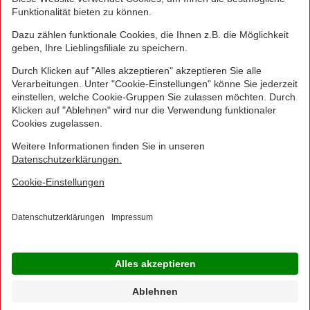
Greifen Sie schnell zu! Alle angegebenen Preise in
Euro und inklusive der gesetzlichen Mehrwertsteuer.
Irrtümer durch Schreib-, Programmier- und
Datenübertragungsfehler sind vorbehalten.
© 2016 - 2026 NORMA Lebensmittelfilialbetrieb
Stiftung & Co. KG
Sitemap
Kontakt
Impressum
Datenschutz
Barrierefreiheitserklärung
Compliance
Cookies
×
Jetzt Ihre NORMA Filiale auswählen und noch
mehr Angebote entdecken!
Geben Sie über "Meine Filiale" Ihre PLZ ein und sehen Sie alle Angebote aus Ihrer
Region.