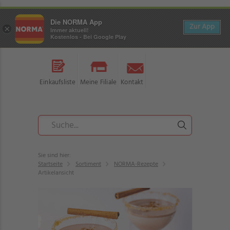
Die NORMA App
Zur App
×
Immer aktuell!
Kostenlos - Bei Google Play
Einkaufsliste
Meine Filiale
Kontakt
Sie sind hier:
Startseite
Sortiment
NORMA-Rezepte
Artikelansicht