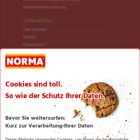
Barrierefreiheitserklärung
Unternehmen
Über NORMA
Historie
Organisation
International
Logistik
Filialnetz
Expansion
Karriere
Verantwortung/CSR
NORMA News
Imagebroschüre
Seite drucken
Nach oben