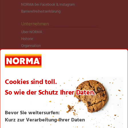
NORMA bei Facebook & Instagram
Barrierefreiheitserklärung
Unternehmen
Über NORMA
Historie
Organisation
International
Logistik
Filialnetz
Expansion
Karriere
Verantwortung/CSR
NORMA News
Imagebroschüre
Seite drucken
Nach oben