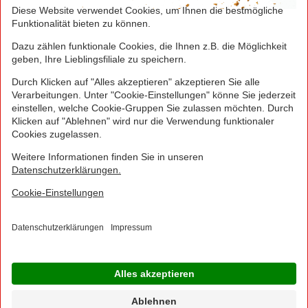
Greifen Sie schnell zu! Alle angegebenen Preise in
Euro und inklusive der gesetzlichen Mehrwertsteuer.
Irrtümer durch Schreib-, Programmier- und
Datenübertragungsfehler sind vorbehalten.
© 2016 - 2026 NORMA Lebensmittelfilialbetrieb
Stiftung & Co. KG
Sitemap
Kontakt
Impressum
Datenschutz
Barrierefreiheitserklärung
Compliance
Cookies
×
Jetzt Ihre NORMA Filiale auswählen und noch
mehr Angebote entdecken!
Geben Sie über "Meine Filiale" Ihre PLZ ein und sehen Sie alle Angebote aus Ihrer
Region.