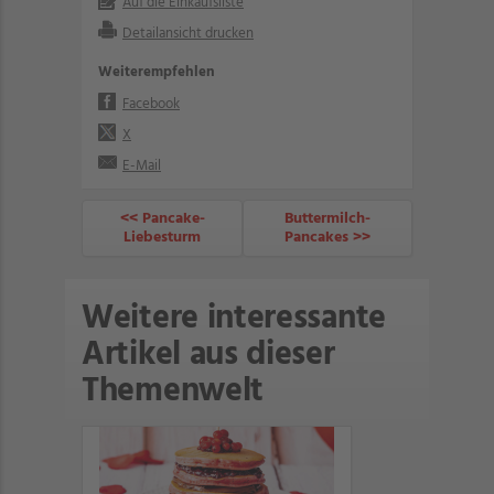
Auf die Einkaufsliste
Detailansicht drucken
Weiterempfehlen
Facebook
X
E-Mail
<< Pancake-
Buttermilch-
Liebesturm
Pancakes >>
Weitere interessante
Artikel aus dieser
Themenwelt