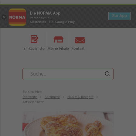
Die NORMA App
Zur App
×
Immer aktuell!
Kostenlos - Bei Google Play
Einkaufsliste
Meine Filiale
Kontakt
Sie sind hier:
Startseite
Sortiment
NORMA-Rezepte
Artikelansicht