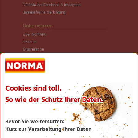
NORMA bei Facebook & Instagram
Barrierefreiheitserklärung
Unternehmen
Über NORMA
Historie
Organisation
International
Logistik
Filialnetz
Expansion
Karriere
Verantwortung/CSR
NORMA News
Imagebroschüre
Seite drucken
Nach oben