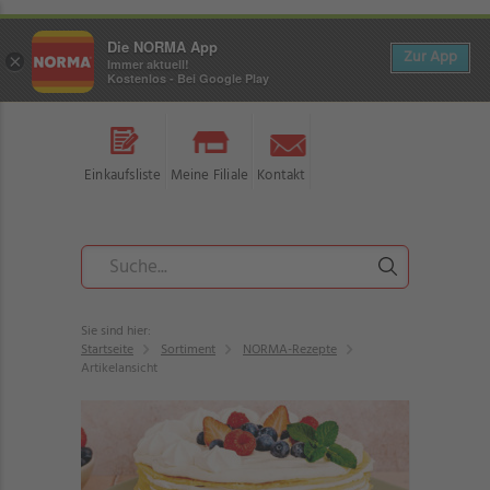
Die NORMA App
Zur App
×
Immer aktuell!
Kostenlos - Bei Google Play
Einkaufsliste
Meine Filiale
Kontakt
Sie sind hier:
Startseite
Sortiment
NORMA-Rezepte
Artikelansicht