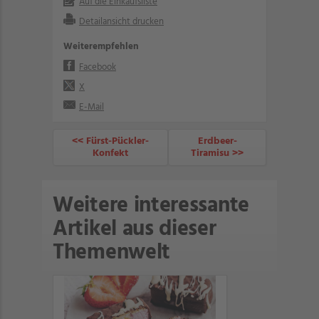
Auf die Einkaufsliste
Detailansicht drucken
Weiterempfehlen
Facebook
X
E-Mail
<< Fürst-Pückler-
Erdbeer-
Konfekt
Tiramisu >>
Weitere interessante
Artikel aus dieser
Themenwelt