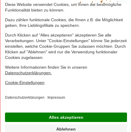
Greifen Sie schnell zu! Alle angegebenen Preise in
Euro und inklusive der gesetzlichen Mehrwertsteuer.
Irrtümer durch Schreib-, Programmier- und
Datenübertragungsfehler sind vorbehalten.
© 2016 - 2026 NORMA Lebensmittelfilialbetrieb
Stiftung & Co. KG
Sitemap
Kontakt
Impressum
Datenschutz
Barrierefreiheitserklärung
Compliance
Cookies
×
Jetzt Ihre NORMA Filiale auswählen und noch
mehr Angebote entdecken!
Geben Sie über "Meine Filiale" Ihre PLZ ein und sehen Sie alle Angebote aus Ihrer
Region.