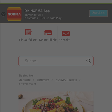
Die NORMA App
Zur App
×
Immer aktuell!
Kostenlos - Bei Google Play
Einkaufsliste
Meine Filiale
Kontakt
Sie sind hier:
Startseite
Sortiment
NORMA-Rezepte
Artikelansicht