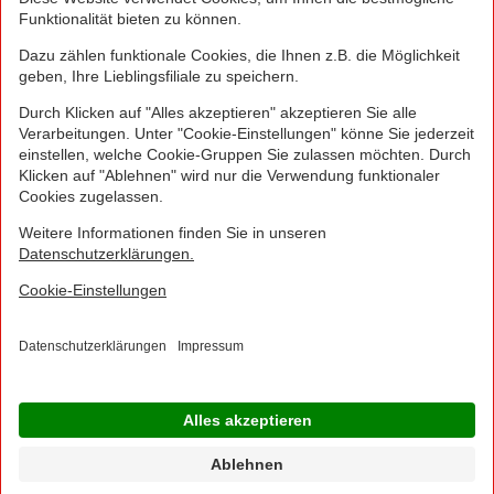
Greifen Sie schnell zu! Alle angegebenen Preise in
Euro und inklusive der gesetzlichen Mehrwertsteuer.
Irrtümer durch Schreib-, Programmier- und
Datenübertragungsfehler sind vorbehalten.
© 2016 - 2026 NORMA Lebensmittelfilialbetrieb
Stiftung & Co. KG
Sitemap
Kontakt
Impressum
Datenschutz
Barrierefreiheitserklärung
Compliance
Cookies
×
Jetzt Ihre NORMA Filiale auswählen und noch
mehr Angebote entdecken!
Geben Sie über "Meine Filiale" Ihre PLZ ein und sehen Sie alle Angebote aus Ihrer
Region.