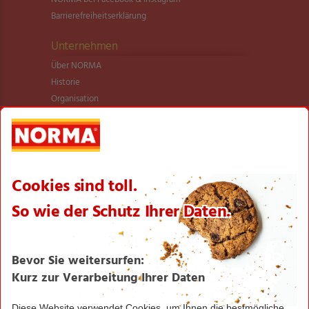
Barrierefreiheitserklärung
Unternehmen
Über NORMA
Historie
Organisation
International
Logistik
Filialnetz
Expansion
Karriere
Verantwortung/CSR
NORMA News
Imagebroschüre
Seite drucken
Nach oben