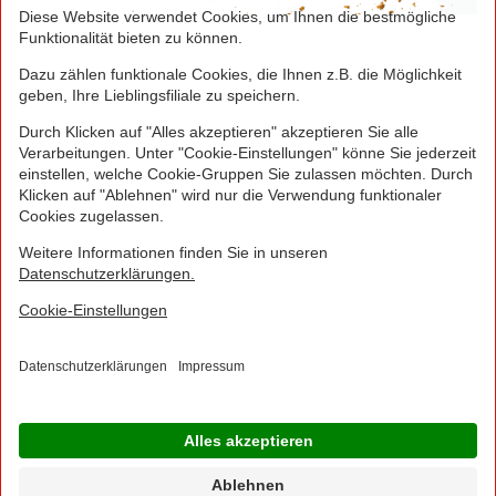
Greifen Sie schnell zu! Alle angegebenen Preise in
Euro und inklusive der gesetzlichen Mehrwertsteuer.
Irrtümer durch Schreib-, Programmier- und
Datenübertragungsfehler sind vorbehalten.
© 2016 - 2026 NORMA Lebensmittelfilialbetrieb
Stiftung & Co. KG
Sitemap
Kontakt
Impressum
Datenschutz
Barrierefreiheitserklärung
Compliance
Cookies
×
Jetzt Ihre NORMA Filiale auswählen und noch
mehr Angebote entdecken!
Geben Sie über "Meine Filiale" Ihre PLZ ein und sehen Sie alle Angebote aus Ihrer
Region.