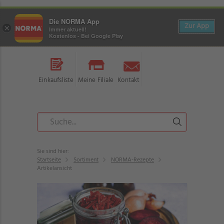
Die NORMA App
Zur App
×
Immer aktuell!
Kostenlos - Bei Google Play
Einkaufsliste
Meine Filiale
Kontakt
Sie sind hier:
Startseite
Sortiment
NORMA-Rezepte
Artikelansicht