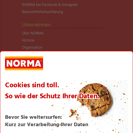
NORMA bei Facebook & Instagram
Barrierefreiheitserklärung
Unternehmen
Über NORMA
Historie
Organisation
International
Logistik
Filialnetz
Expansion
Karriere
Verantwortung/CSR
NORMA News
Imagebroschüre
Seite drucken
Nach oben