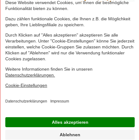
Greifen Sie schnell zu! Alle angegebenen Preise in
Euro und inklusive der gesetzlichen Mehrwertsteuer.
Irrtümer durch Schreib-, Programmier- und
Datenübertragungsfehler sind vorbehalten.
© 2016 - 2026 NORMA Lebensmittelfilialbetrieb
Stiftung & Co. KG
Sitemap
Kontakt
Impressum
Datenschutz
Barrierefreiheitserklärung
Compliance
Cookies
×
Jetzt Ihre NORMA Filiale auswählen und noch
mehr Angebote entdecken!
Geben Sie über "Meine Filiale" Ihre PLZ ein und sehen Sie alle Angebote aus Ihrer
Region.