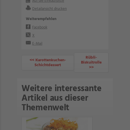
Auf die Einkaufsliste
Detailansicht drucken
Weiterempfehlen
Facebook
X
E-Mail
Rübli-
<< Karottenkuchen-
Biskuitrolle
Schichtdessert
>>
Weitere interessante
Artikel aus dieser
Themenwelt