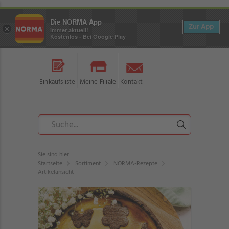
Die NORMA App
Zur App
×
Immer aktuell!
Kostenlos - Bei Google Play
Einkaufsliste
Meine Filiale
Kontakt
Sie sind hier:
Startseite
Sortiment
NORMA-Rezepte
Artikelansicht