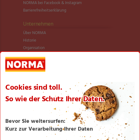
NORMA bei Facebook & Instagram
Barrierefreiheitserklärung
Unternehmen
Über NORMA
Historie
Organisation
International
Logistik
Filialnetz
Expansion
Karriere
Verantwortung/CSR
NORMA News
Imagebroschüre
Seite drucken
Nach oben