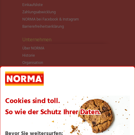
Einkaufsliste
Zahlungsabwicklung
NORMA bei Facebook & Instagram
Barrierefreiheitserklärung
Unternehmen
Über NORMA
Historie
Organisation
International
Logistik
Filialnetz
Expansion
Karriere
Verantwortung/CSR
NORMA News
Imagebroschüre