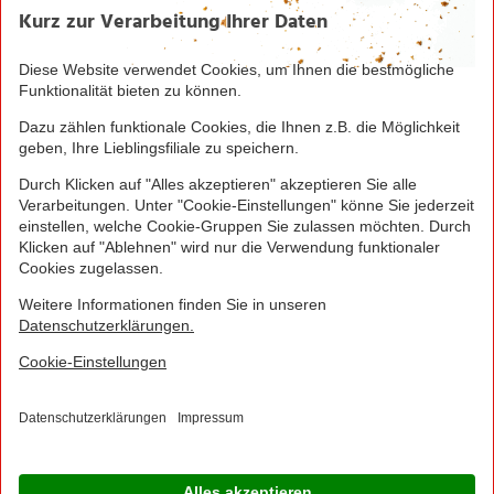
Seite drucken
Nach oben
Greifen Sie schnell zu! Alle angegebenen Preise in
Euro und inklusive der gesetzlichen Mehrwertsteuer.
Irrtümer durch Schreib-, Programmier- und
Datenübertragungsfehler sind vorbehalten.
© 2016 - 2026 NORMA Lebensmittelfilialbetrieb
Stiftung & Co. KG
Sitemap
Kontakt
Impressum
Datenschutz
Barrierefreiheitserklärung
Compliance
Cookies
×
Jetzt Ihre NORMA Filiale auswählen und noch
mehr Angebote entdecken!