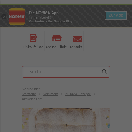
Die NORMA App
Zur App
×
Immer aktuell!
Kostenlos - Bei Google Play
Einkaufsliste
Meine Filiale
Kontakt
Sie sind hier:
Startseite
Sortiment
NORMA-Rezepte
Artikelansicht