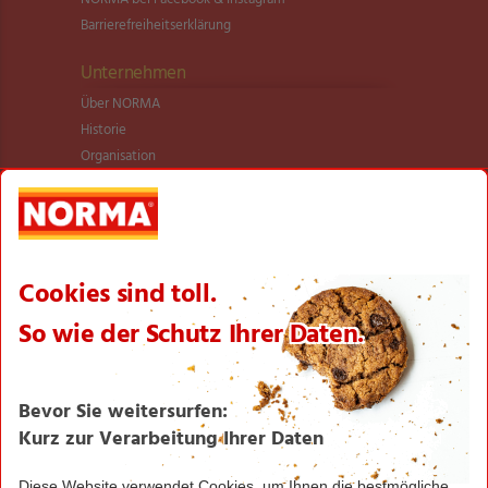
Barrierefreiheitserklärung
Unternehmen
Über NORMA
Historie
Organisation
International
Logistik
Filialnetz
Expansion
Karriere
Verantwortung/CSR
NORMA News
Imagebroschüre
Seite drucken
Nach oben