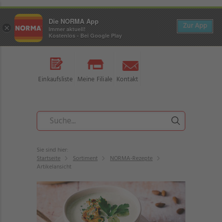
Die NORMA App
Zur App
×
Immer aktuell!
Kostenlos - Bei Google Play
Einkaufsliste
Meine Filiale
Kontakt
Sie sind hier:
Startseite
Sortiment
NORMA-Rezepte
Artikelansicht