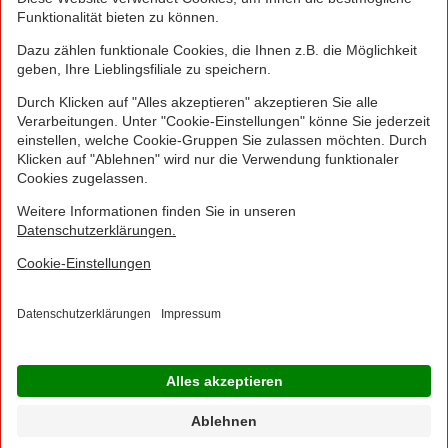
Greifen Sie schnell zu! Alle angegebenen Preise in
Euro und inklusive der gesetzlichen Mehrwertsteuer.
Irrtümer durch Schreib-, Programmier- und
Datenübertragungsfehler sind vorbehalten.
© 2016 - 2026 NORMA Lebensmittelfilialbetrieb
Stiftung & Co. KG
Sitemap
Kontakt
Impressum
Datenschutz
Barrierefreiheitserklärung
Compliance
Cookies
×
Jetzt Ihre NORMA Filiale auswählen und noch
mehr Angebote entdecken!
Geben Sie über "Meine Filiale" Ihre PLZ ein und sehen Sie alle Angebote aus Ihrer
Region.