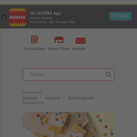
Die NORMA App
Zur App
×
Immer aktuell!
Kostenlos - Bei Google Play
Einkaufsliste
Meine Filiale
Kontakt
Sie sind hier:
Startseite
Sortiment
NORMA-Rezepte
Artikelansicht