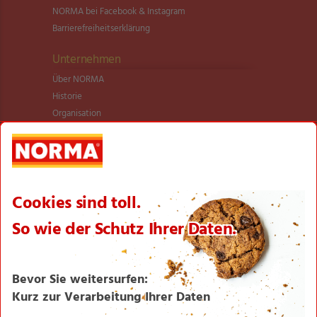
NORMA bei Facebook & Instagram
Barrierefreiheitserklärung
Unternehmen
Über NORMA
Historie
Organisation
International
Logistik
Filialnetz
Expansion
Karriere
Verantwortung/CSR
NORMA News
Imagebroschüre
Seite drucken
Nach oben