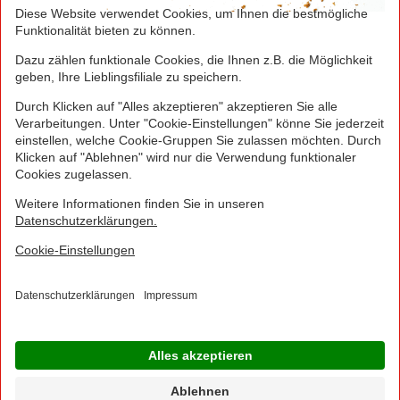
Greifen Sie schnell zu! Alle angegebenen Preise in
Euro und inklusive der gesetzlichen Mehrwertsteuer.
Irrtümer durch Schreib-, Programmier- und
Datenübertragungsfehler sind vorbehalten.
© 2016 - 2026 NORMA Lebensmittelfilialbetrieb
Stiftung & Co. KG
Sitemap
Kontakt
Impressum
Datenschutz
Barrierefreiheitserklärung
Compliance
Cookies
×
Jetzt Ihre NORMA Filiale auswählen und noch
mehr Angebote entdecken!
Geben Sie über "Meine Filiale" Ihre PLZ ein und sehen Sie alle Angebote aus Ihrer
Region.