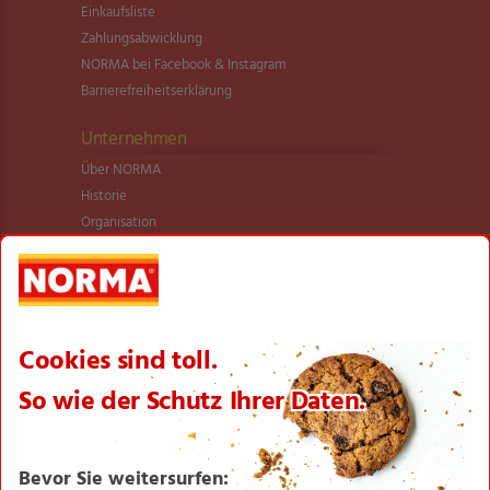
Einkaufsliste
Zahlungsabwicklung
NORMA bei Facebook & Instagram
Barrierefreiheitserklärung
Unternehmen
Über NORMA
Historie
Organisation
International
Logistik
Filialnetz
Expansion
Karriere
Verantwortung/CSR
NORMA News
Imagebroschüre