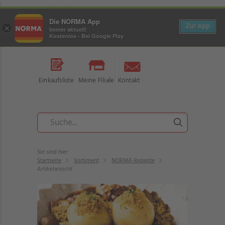
Die NORMA App
Zur App
×
Immer aktuell!
Kostenlos - Bei Google Play
Einkaufsliste
Meine Filiale
Kontakt
Sie sind hier:
Startseite
Sortiment
NORMA-Rezepte
Artikelansicht