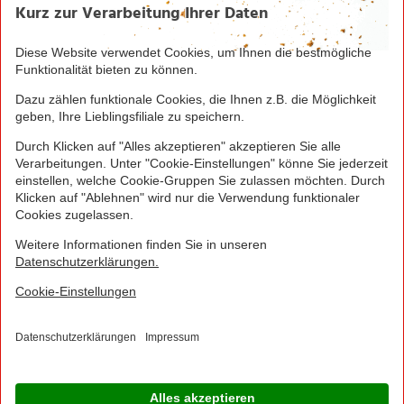
Seite drucken
Nach oben
Greifen Sie schnell zu! Alle angegebenen Preise in
Euro und inklusive der gesetzlichen Mehrwertsteuer.
Irrtümer durch Schreib-, Programmier- und
Datenübertragungsfehler sind vorbehalten.
© 2016 - 2026 NORMA Lebensmittelfilialbetrieb
Stiftung & Co. KG
Sitemap
Kontakt
Impressum
Datenschutz
Barrierefreiheitserklärung
Compliance
Cookies
×
Jetzt Ihre NORMA Filiale auswählen und noch
mehr Angebote entdecken!