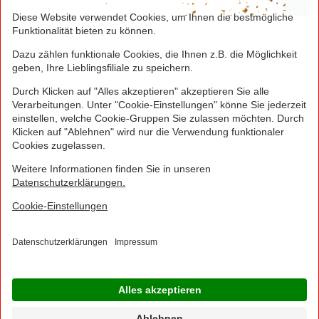
Seite drucken
Nach oben
Greifen Sie schnell zu! Alle angegebenen Preise in
Euro und inklusive der gesetzlichen Mehrwertsteuer.
Irrtümer durch Schreib-, Programmier- und
Datenübertragungsfehler sind vorbehalten.
© 2016 - 2026 NORMA Lebensmittelfilialbetrieb
Stiftung & Co. KG
Sitemap
Kontakt
Impressum
Datenschutz
Barrierefreiheitserklärung
Compliance
Cookies
×
Jetzt Ihre NORMA Filiale auswählen und noch
mehr Angebote entdecken!
Geben Sie über "Meine Filiale" Ihre PLZ ein und sehen Sie alle Angebote aus Ihrer
Region.