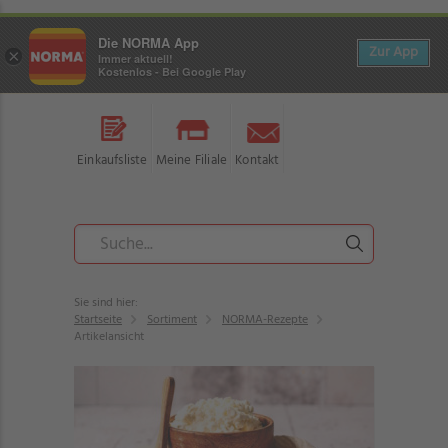
Die NORMA App
Zur App
×
Immer aktuell!
Kostenlos - Bei Google Play
Einkaufsliste
Meine Filiale
Kontakt
Sie sind hier:
Startseite
Sortiment
NORMA-Rezepte
Artikelansicht