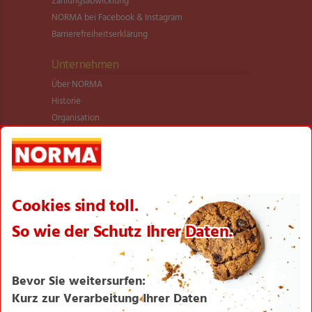
Zahlungsabwicklung
NORMA bei Facebook & Instagram
Barrierefreiheitserklärung
Unternehmen
Über NORMA
Historie
Organisation
International
Logistik
Filialnetz
Expansion
Karriere
Verantwortung/CSR
NORMA News
Imagebroschüre